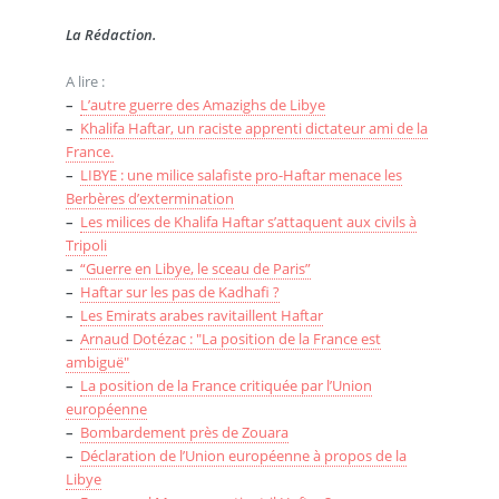
La Rédaction.
A lire :
–
L’autre guerre des Amazighs de Libye
–
Khalifa Haftar, un raciste apprenti dictateur ami de la
France.
–
LIBYE : une milice salafiste pro-Haftar menace les
Berbères d’extermination
–
Les milices de Khalifa Haftar s’attaquent aux civils à
Tripoli
–
“Guerre en Libye, le sceau de Paris”
–
Haftar sur les pas de Kadhafi ?
–
Les Emirats arabes ravitaillent Haftar
–
Arnaud Dotézac : "La position de la France est
ambiguë"
–
La position de la France critiquée par l’Union
européenne
–
Bombardement près de Zouara
–
Déclaration de l’Union européenne à propos de la
Libye