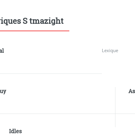
iques S tmazight
al
Lexique
uy
As
Idles