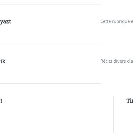
yazt
Cette rubrique 
Zik
Récits divers d’
t
Ti