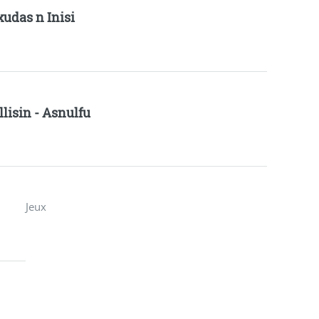
xudas n Inisi
llisin - Asnulfu
Jeux