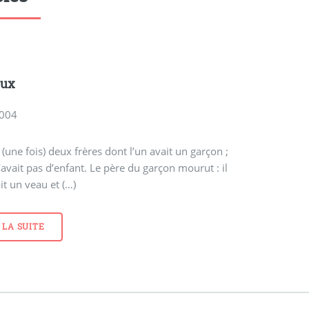
eux
2004
t (une fois) deux frères dont l’un avait un garçon ;
n’avait pas d’enfant. Le père du garçon mourut : il
ait un veau et (…)
 LA SUITE