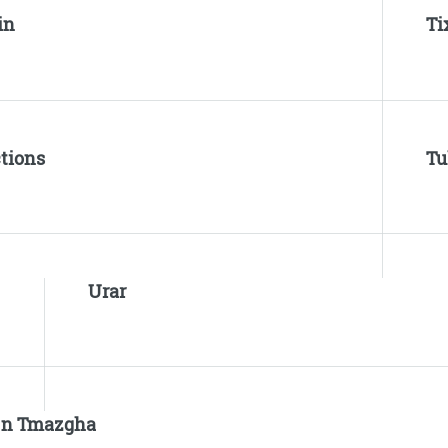
in
Ti
tions
Tu
Urar
s
 n Tmazgha