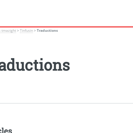
S tmazight
>
Tinfusin
>
Traductions
aductions
cles