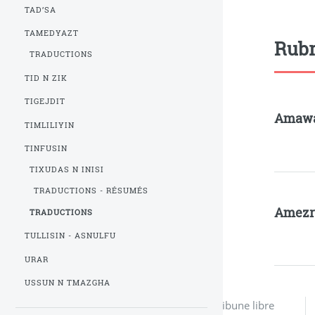
TAD’SA
TAMEDYAZT
Rubr
TRADUCTIONS
TID N ZIK
TIGEJDIT
Amaw
TIMLILIYIN
TINFUSIN
TIXUDAS N INISI
TRADUCTIONS - RÉSUMÉS
Amezr
TRADUCTIONS
TULLISIN - ASNULFU
URAR
USSUN N TMAZGHA
Tribune libre