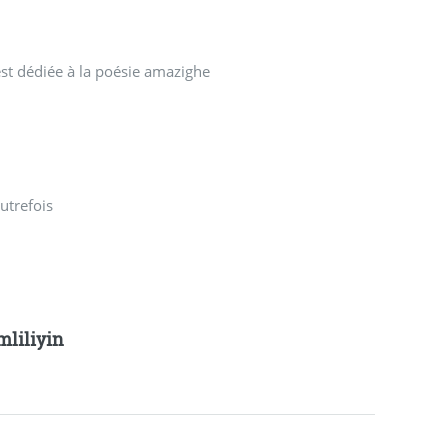
est dédiée à la poésie amazighe
autrefois
mliliyin