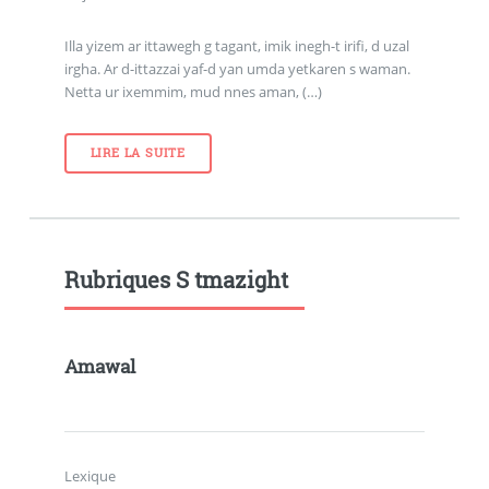
Illa yizem ar ittawegh g tagant, imik inegh-t irifi, d uzal
irgha. Ar d-ittazzai yaf-d yan umda yetkaren s waman.
Netta ur ixemmim, mud nnes aman, (…)
LIRE LA SUITE
Rubriques S tmazight
Amawal
Lexique