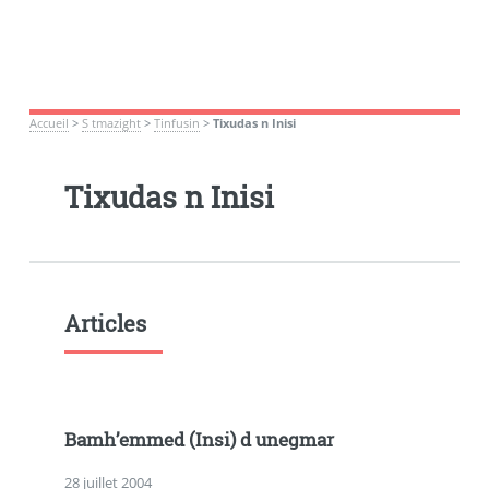
Accueil
>
S tmazight
>
Tinfusin
>
Tixudas n Inisi
Tixudas n Inisi
Articles
Bamh’emmed (Insi) d unegmar
28 juillet 2004