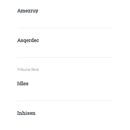
Amezruy
Asqerdec
Tribune libre
Idles
Inhisen