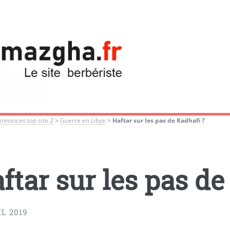
Annonces top site 2
>
Guerre en Libye
>
Haftar sur les pas de Kadhafi ?
ftar sur les pas de
IL 2019