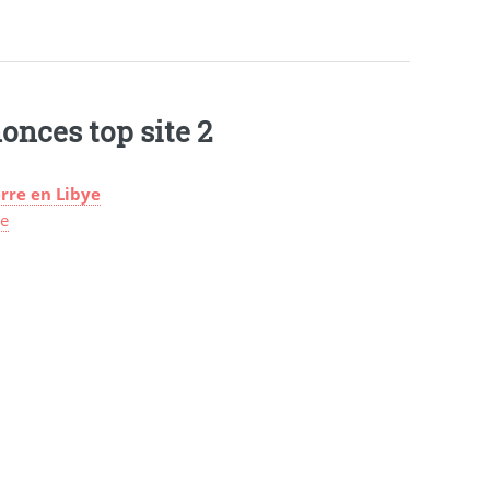
onces top site 2
rre en Libye
ye