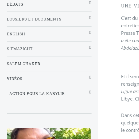
DÉBATS
UNE VI
C’est du
DOSSIERS ET DOCUMENTS
entretie
Presse T
ENGLISH
a été co
Abdelazi
S TMAZIGHT
SALEM CHAKER
Et il se
VIDÉOS
Ligue ar
_ACTION POUR LA KABYLIE
Libye. C
Dans cet
quelques
le contr