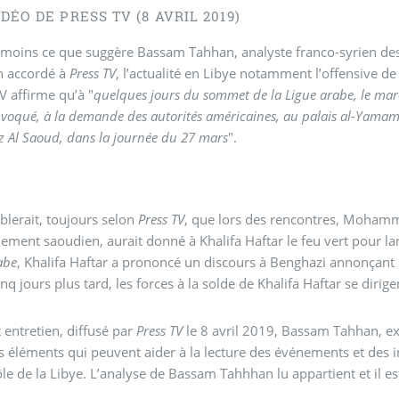
DÉO DE PRESS TV (8 AVRIL 2019)
 moins ce que suggère Bassam Tahhan, analyste franco-syrien des 
n accordé à
Press TV
, l’actualité en Libye notamment l’offensive de 
V affirme qu’à "
quelques jours du sommet de la Ligue arabe, le maré
nvoqué, à la demande des autorités américaines, au palais al-Yama
z Al Saoud, dans la journée du 27 mars
".
mblerait, toujours selon
Press TV
, que lors des rencontres, Moham
abe
, Khalifa Haftar a prononcé un discours à Benghazi annonçant
inq jours plus tard, les forces à la solde de Khalifa Haftar se dirige
 entretien, diffusé par
Press TV
le 8 avril 2019, Bassam Tahhan, ex
 éléments qui peuvent aider à la lecture des événements et des i
ôle de la Libye. L’analyse de Bassam Tahhhan lu appartient et il es