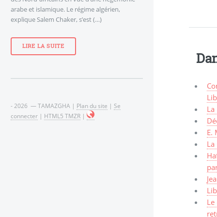
arabe et islamique. Le régime algérien,
explique Salem Chaker, s’est (…)
LIRE LA SUITE
Dan
Con
Li
- 2026 — TAMAZGHA |
Plan du site
|
Se
La 
connecter
|
HTML5 TMZR
|
Déc
E. 
La 
Haf
pa
Jea
Lib
Le 
re