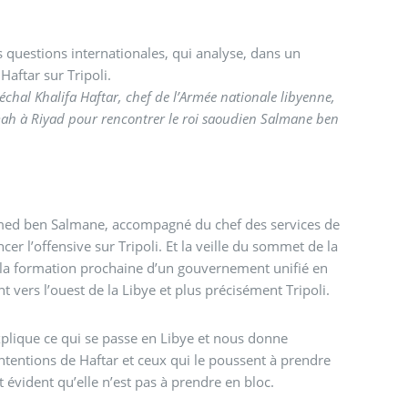
questions internationales, qui analyse, dans un
Haftar sur Tripoli.
chal Khalifa Haftar, chef de l’Armée nationale libyenne,
mah à Riyad pour rencontrer le roi saoudien Salmane ben
med ben Salmane, accompagné du chef des services de
renseignement saoudien, aurait donné à Khalifa Haftar le feu vert pour lancer l’offensive sur Tripoli. Et la veille du sommet de la
 la formation prochaine d’un gouvernement unifié en
nt vers l’ouest de la Libye et plus précisément Tripoli.
plique ce qui se passe en Libye et nous donne
ntentions de Haftar et ceux qui le poussent à prendre
t évident qu’elle n’est pas à prendre en bloc.