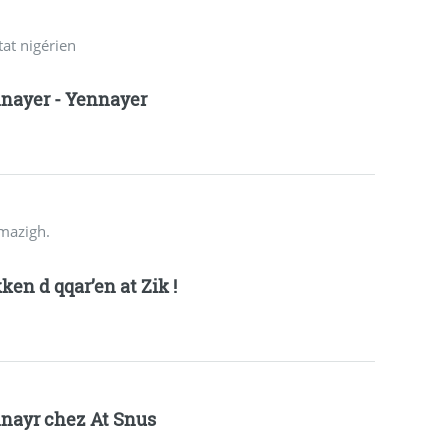
tat nigérien
nayer - Yennayer
amazigh.
ken d qqar’en at Zik !
nayr chez At Snus