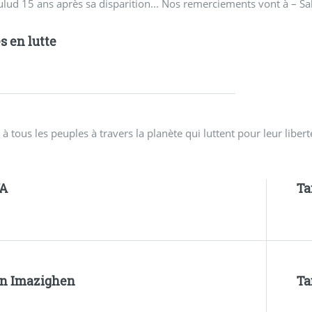
 15 ans après sa disparition... Nos remerciements vont à – Sale
s en lutte
 à tous les peuples à travers la planète qui luttent pour leur lib
A
Ta
 n Imazighen
Ta