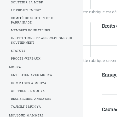
SOUTENIR LA MCBF
LE PROJET "MCBF"
Cette rubrique est dé
COMITÉ DE SOUTIEN ET DE
PARRAINAGE
Droits
MEMBRES FONDATEURS
INSTITUTIONS ET ASSOCIATIONS QUI
SOUTIENNENT
STATUTS
PROCÈS-VERBAUX
Cette rubrique rasse
MOHYA
Ennayr 
ENTRETIEN AVEC MOHYA
HOMMAGES À MOHYA
OEUVRES DE MOHYA
RECHERCHES, ANALYSES
TAJMILT I MUH’YA
Cacna
MOULOUD MAMMERI