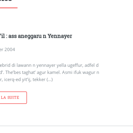
il : ass aneggaru n Yennayer
ier 2004
brid di lawann n yennayer yella ugeffur, adfel d
. The’bes taghat’ agur kamel. Asmi ifuk wagur n
 icerq-ed yit’ij, tekker (…)
 LA SUITE