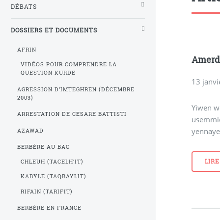
DÉBATS
DOSSIERS ET DOCUMENTS
AFRIN
Amerd’
VIDÉOS POUR COMPRENDRE LA
QUESTION KURDE
13 janv
AGRESSION D’IMTEGHREN (DÉCEMBRE
2003)
Yiwen we
ARRESTATION DE CESARE BATTISTI
usemmid’
yennayer,
AZAWAD
BERBÈRE AU BAC
LIRE
CHLEUH (TACELH’IT)
KABYLE (TAQBAYLIT)
RIFAIN (TARIFIT)
BERBÈRE EN FRANCE