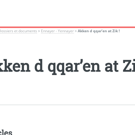
Dossiers et documents
>
Ennayer - Yennayer
>
Akken d qqar’en at Zik !
ken d qqar’en at Zi
cles