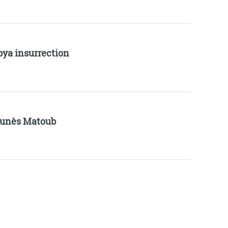
bya insurrection
unès Matoub