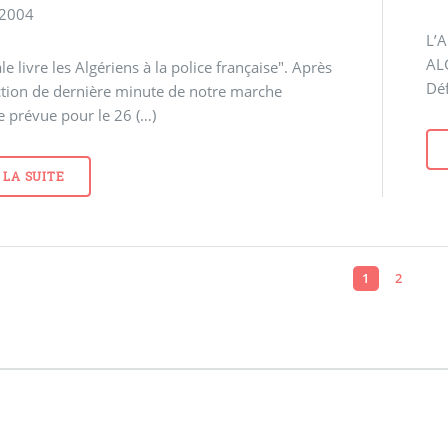
 2004
L’
AL
le livre les Algériens à la police française". Après
Déf
iction de dernière minute de notre marche
e prévue pour le 26 (…)
 LA SUITE
1
2