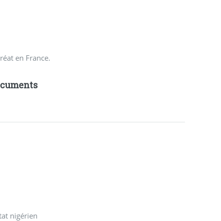
réat en France.
ocuments
tat nigérien