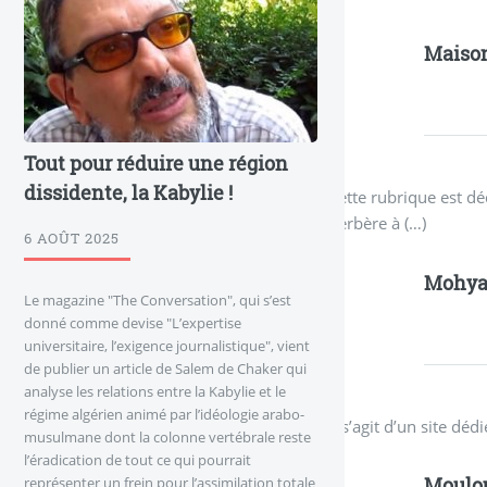
Maison
Tout pour réduire une région
dissidente, la Kabylie !
Cette rubrique est dé
berbère à (…)
6 AOÛT 2025
Mohy
Le magazine "The Conversation", qui s’est
donné comme devise "L’expertise
universitaire, l’exigence journalistique", vient
de publier un article de Salem de Chaker qui
analyse les relations entre la Kabylie et le
régime algérien animé par l’idéologie arabo-
Il s’agit d’un site 
musulmane dont la colonne vertébrale reste
l’éradication de tout ce qui pourrait
Moulo
représenter un frein pour l’assimilation totale