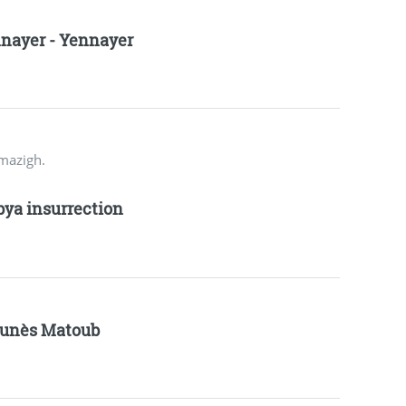
nayer - Yennayer
amazigh.
bya insurrection
unès Matoub