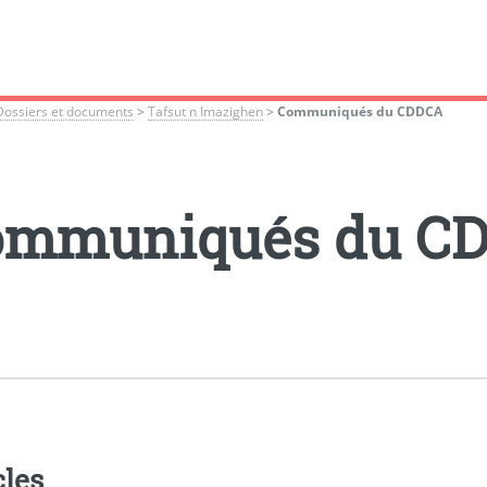
Dossiers et documents
>
Tafsut n Imazighen
>
Communiqués du CDDCA
ommuniqués du C
cles