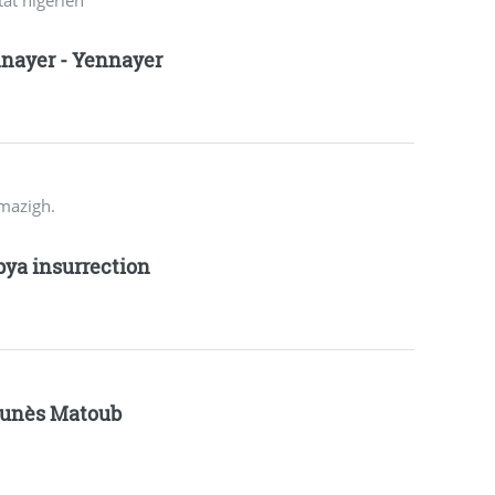
nayer - Yennayer
amazigh.
bya insurrection
unès Matoub