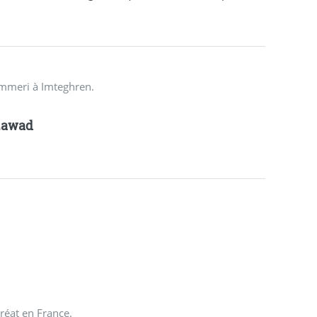
ammeri à Imteghren.
zawad
réat en France.