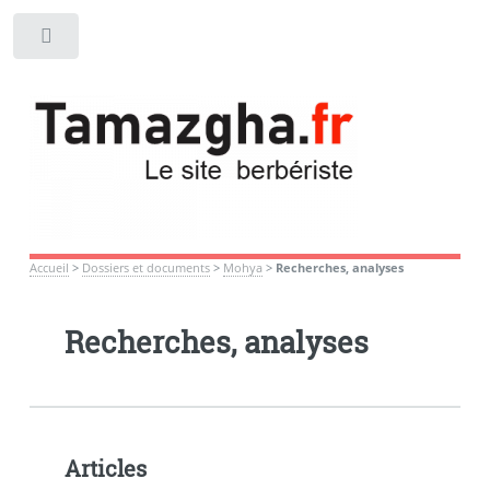
Toggle
Accueil
>
Dossiers et documents
>
Mohya
>
Recherches, analyses
Recherches, analyses
Articles