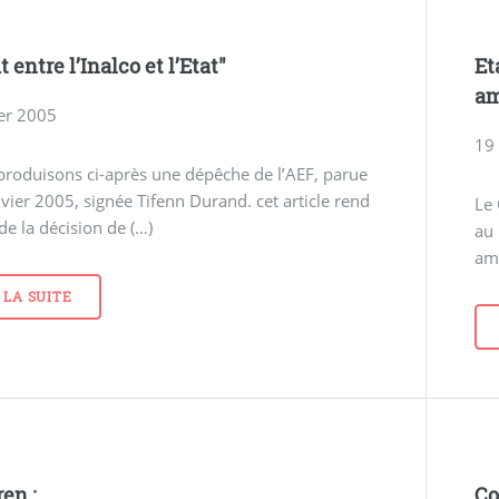
t entre l’Inalco et l’Etat"
Et
am
ier 2005
19
roduisons ci-après une dépêche de l’AEF, parue
nvier 2005, signée Tifenn Durand. cet article rend
Le 
e la décision de (…)
au 
ama
 LA SUITE
en :
Co