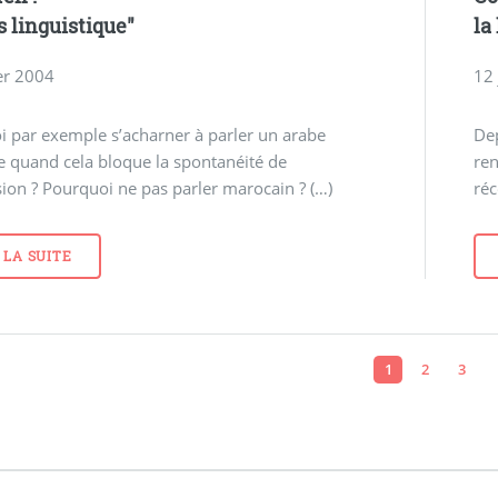
s linguistique"
la
er 2004
12
 par exemple s’acharner à parler un arabe
Dep
e quand cela bloque la spontanéité de
ren
sion ? Pourquoi ne pas parler marocain ? (…)
réc
 LA SUITE
1
2
3