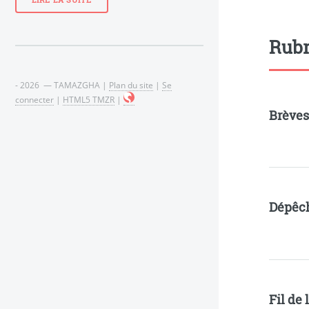
LIRE LA SUITE
Rubr
- 2026 — TAMAZGHA |
Plan du site
|
Se
connecter
|
HTML5 TMZR
|
Brève
Dépêc
Fil de 