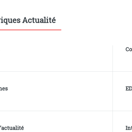
iques Actualité
s
Co
hes
ED
l’actualité
In