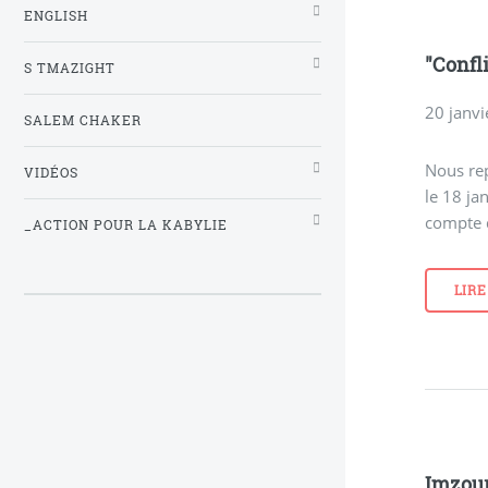
ENGLISH
"Confli
S TMAZIGHT
20 janv
SALEM CHAKER
Nous rep
VIDÉOS
le 18 ja
compte d
_ACTION POUR LA KABYLIE
LIRE
Imzour