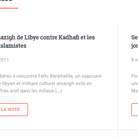
zigh de Libye contre Kadhafi et les
Se
islamistes
jo
 2011
8 
bères a rencontré Fethi Benkhelifa, un opposant
Flo
e libyen et militant culturel amazigh exilé en
une
Très actif dans les milieux (…)
Mo
 LA SUITE