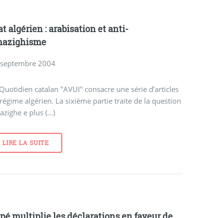
at algérien : arabisation et anti-
azighisme
 septembre 2004
Quotidien catalan "AVUI" consacre une série d’articles
régime algérien. La sixième partie traite de la question
zighe e plus (…)
LIRE LA SUITE
pé multiplie les déclarations en faveur de