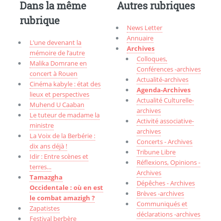
Dans la même
Autres rubriques
rubrique
News Letter
Annuaire
L’une devenant la
Archives
mémoire de l’autre
Colloques,
Malika Domrane en
Conférences -archives
concert à Rouen
Actualité-archives
Cinéma kabyle : état des
Agenda-Archives
lieux et perspectives
Actualité Culturelle-
Muhend U Caaban
archives
Le tuteur de madame la
Activité associative-
ministre
archives
La Voix de la Berbérie :
Concerts - Archives
dix ans déjà !
Tribune Libre
Idir : Entre scènes et
Réflexions, Opinions -
terres...
Archives
Tamazgha
Dépêches - Archives
Occidentale : où en est
Brèves -archives
le combat amazigh ?
Communiqués et
Zapatistes
déclarations -archives
Festival berbère