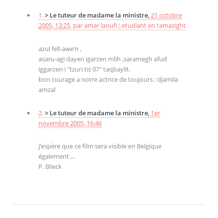
1.
> Le tuteur de madame la ministre,
21 octobre
2005, 13:25
,
par
amar laoufi ;.etudiant en tamazight
azul fell-awe’n ,
asaru-agi dayen igarzen mlih ,saramegh afud
iggarzen i "tzuri tis 07" taqbaylit.
bon courage a notre actrice de toujours : djamila
amzal
2.
> Le tuteur de madame la ministre,
1er
novembre 2005, 16:46
j’espère que ce film sera visible en Belgique
également....
P. Blieck