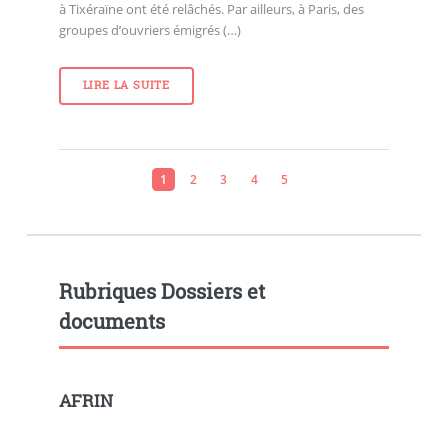
à Tixéraïne ont été relâchés. Par ailleurs, à Paris, des
groupes d’ouvriers émigrés (…)
LIRE LA SUITE
1
2
3
4
5
Rubriques Dossiers et
documents
AFRIN