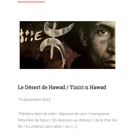
Le Désert de Hawad / Tiniri n Hawad
15 décembre 2023
"Pénètre dans le vide / dépasse les airs / transperce
l’envolée de l’azur / En dessous au dessus / de la mer de
fer / tu voleras sans ailes / sur (…)