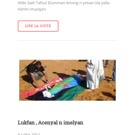
Afḍis Salit Tafsut Elumman Aminig n yiman Ula yella
Adrim Imaziɣen
LIRE LA SUITE
Lukfan , Acenyal n imelyan
9 juillet 2012