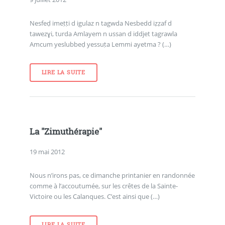
Nesfeḍ imeṭṭi d igulaz n tagwda Nesbedd iẓẓaf d
tawezɣi, turda Amlayem n ussan d iddjet tagrawla
Amcum yeslubbeḍ yessuṭa Lemmi ayetma ? (…)
LIRE LA SUITE
La "Zimuthérapie"
19 mai 2012
Nous n’irons pas, ce dimanche printanier en randonnée
comme à l’accoutumée, sur les crêtes de la Sainte-
Victoire ou les Calanques. C’est ainsi que (…)
LIRE LA SUITE