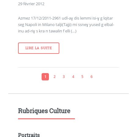
29 février 2012
Azmez 17/12/2011-2961 udl-aɣ dis lemmi isi-ɣ g lqiṭar
seg Napoli in Milano talji(Tajji) mi ssneɣ yused g elbal-
inu ad-riɣ s kra n tawalin f elli (…)
LIRE LA SUITE
1
2
3
4
5
6
Rubriques Culture
Portraits