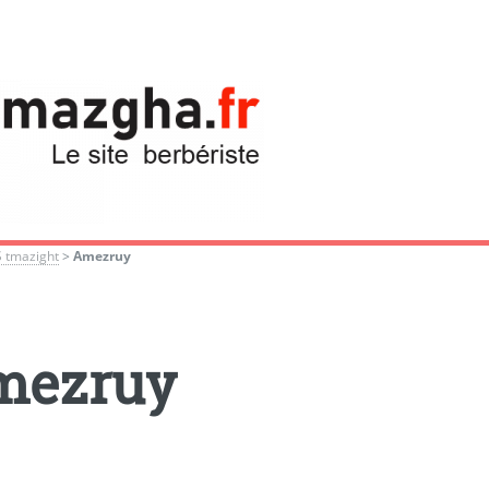
S tmazight
>
Amezruy
mezruy