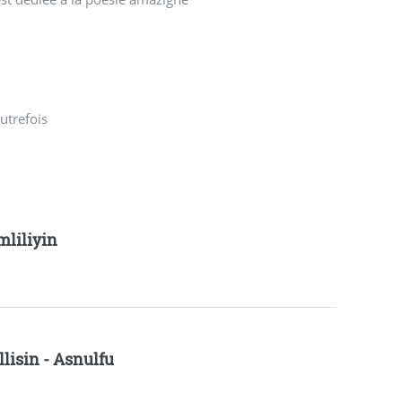
autrefois
mliliyin
llisin - Asnulfu