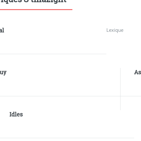
al
Lexique
uy
As
Idles