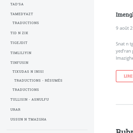
TAD’SA
Imengh
TAMEDYAZT
TRADUCTIONS
9 août 
TID N ZIK
Snat n t
TIGEJDIT
yed’ran 
TIMLILIYIN
Imazigh
TINFUSIN
TIXUDAS N INISI
LIRE
TRADUCTIONS - RÉSUMÉS
TRADUCTIONS
TULLISIN - ASNULFU
URAR
USSUN N TMAZGHA
Rubr