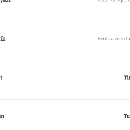
yazt
Zik
Récits divers d’
t
Ti
in
Tu