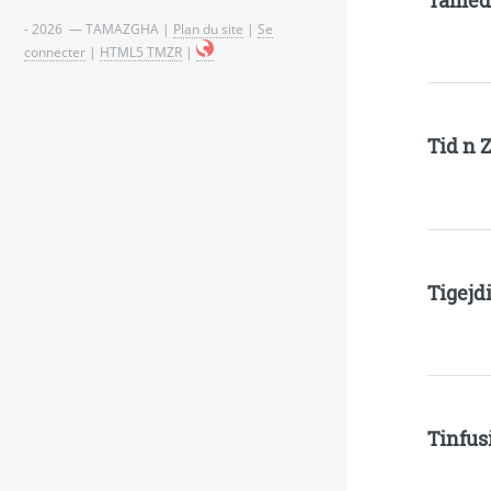
Tamed
- 2026 — TAMAZGHA |
Plan du site
|
Se
connecter
|
HTML5 TMZR
|
Tid n 
Tigejdi
Tinfus