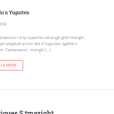
i n Yugurten
2004
ghawsisin i-d-iyi ssawd’en ad arugh ghef imenghi
ger wegdudi ar’umi akk d Yugurten, agellid n
en. Tamezwarut : imenghi (…)
 LA SUITE
iques S tmazight