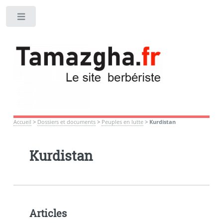
Toggle
Accueil
>
Dossiers et documents
>
Peuples en lutte
>
Kurdistan
Kurdistan
Articles