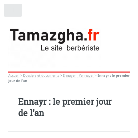
Toggle
Accueil
>
Dossiers et documents
>
Ennayer - Yennayer
>
Ennayr : le premier
jour de l’an
Ennayr : le premier jour
de l’an