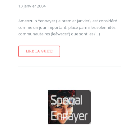
13 janvier 2004
Amenzu n Yennayer (le premier Janvier), est considéré
comme un jour important, placé parmi les solennités
communautaires (leâwacer’) que sont les (…)
LIRE LA SUITE