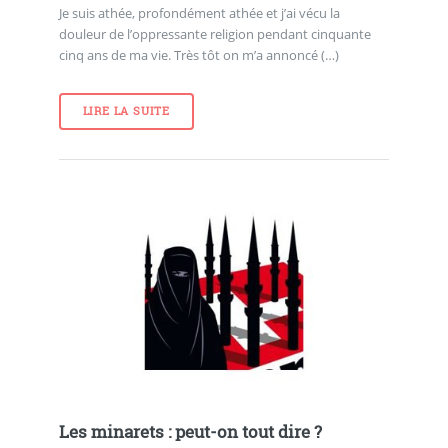
Je suis athée, profondément athée et j’ai vécu la
douleur de l’oppressante religion pendant cinquante
cinq ans de ma vie. Très tôt on m’a annoncé (…)
LIRE LA SUITE
Les minarets : peut-on tout dire ?