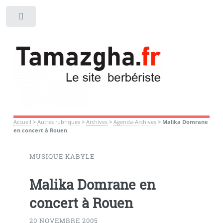
Toggle
Accueil
>
Autres rubriques
>
Archives
>
Agenda-Archives
>
Malika Domrane
en concert à Rouen
MUSIQUE KABYLE
Malika Domrane en
concert à Rouen
20 NOVEMBRE 2005