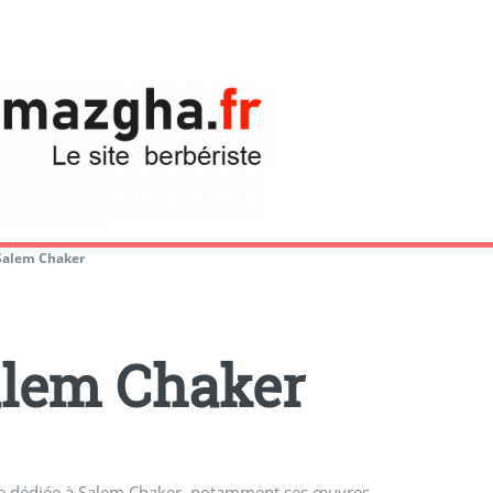
Salem Chaker
lem Chaker
e dédiée à Salem Chaker, notamment ses œuvres...