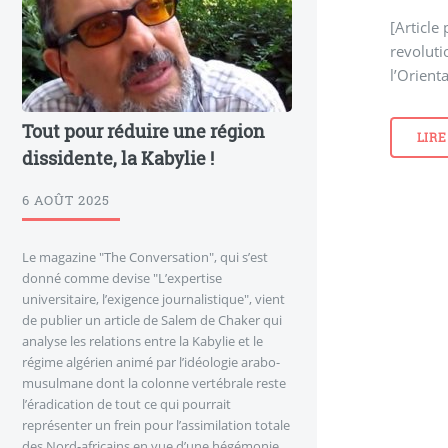
[Article
revoluti
l’Orient
Tout pour réduire une région
LIRE
dissidente, la Kabylie !
6 AOÛT 2025
Le magazine "The Conversation", qui s’est
donné comme devise "L’expertise
universitaire, l’exigence journalistique", vient
de publier un article de Salem de Chaker qui
analyse les relations entre la Kabylie et le
régime algérien animé par l’idéologie arabo-
musulmane dont la colonne vertébrale reste
l’éradication de tout ce qui pourrait
représenter un frein pour l’assimilation totale
des Nord-africains en vue d’une hégémonie