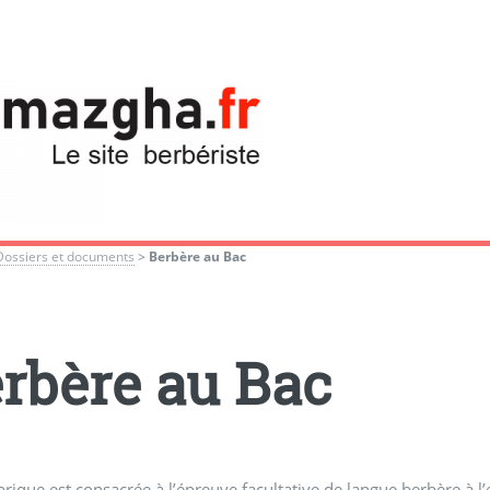
Dossiers et documents
>
Berbère au Bac
rbère au Bac
brique est consacrée à l’épreuve facultative de langue berbère à 