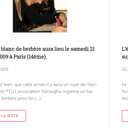
 blanc de berbère aura lieu le samedi 21
L’
009 à Paris (14ème).
su
2009
20
z bien, que cette année il y aura un sujet de rifain
Ce 
t !*]|] L’association Tamazgha organise un bac
fac
 berbère pour les (…)
tec
 LA SUITE