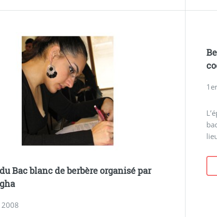
Be
co
1er
L’é
bac
lie
 du Bac blanc de berbère organisé par
gha
 2008