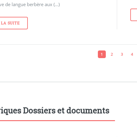
ive de langue berbère aux (…)
 LA SUITE
1
2
3
4
iques Dossiers et documents