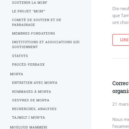
SOUTENIR LA MCBF
Dix-neuf
LE PROJET "MCBF"
que Tam
COMITÉ DE SOUTIEN ET DE
ont choi
PARRAINAGE
MEMBRES FONDATEURS
LIRE
INSTITUTIONS ET ASSOCIATIONS QUI
SOUTIENNENT
STATUTS
PROCÈS-VERBAUX
MOHYA
Correc
ENTRETIEN AVEC MOHYA
organi
HOMMAGES À MOHYA
OEUVRES DE MOHYA
21 mars
RECHERCHES, ANALYSES
TAJMILT I MUH’YA
Nous met
l’examen
MOULOUD MAMMERI