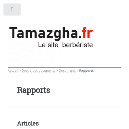
Toggle
Accueil
>
Dossiers et documents
>
Documents
>
Rapports
Rapports
Articles