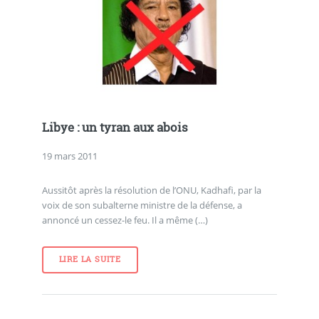
Libye : un tyran aux abois
19 mars 2011
Aussitôt après la résolution de l’ONU, Kadhafi, par la
voix de son subalterne ministre de la défense, a
annoncé un cessez-le feu. Il a même (…)
LIRE LA SUITE