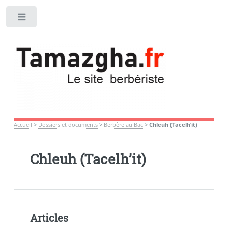
Toggle
Accueil
>
Dossiers et documents
>
Berbère au Bac
>
Chleuh (Tacelh’it)
Chleuh (Tacelh’it)
Articles