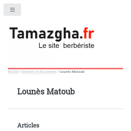
Toggle
Accueil
>
Dossiers et documents
>
Lounès Matoub
Lounès Matoub
Articles