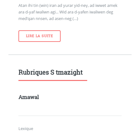
Atan ihi tin (win) iran ad yurar yid-neγ, ad iwwet amek
ara d-yaf iwaliwn agi... Wid ara d-yafen iwaliwen deg
med’qan nnsen, ad asen-neg (…)
LIRE LA SUITE
Rubriques S tmazight
Amawal
Lexique