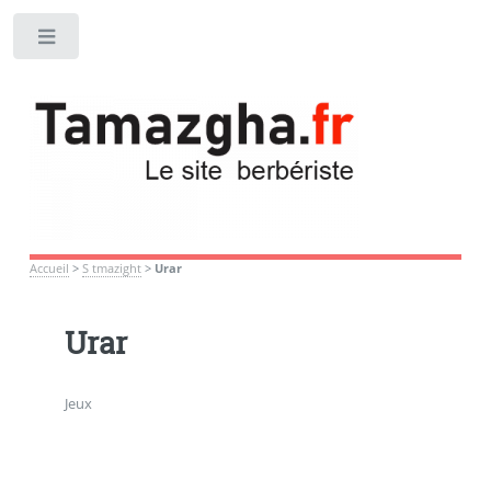
Toggle
Accueil
>
S tmazight
>
Urar
Urar
Jeux