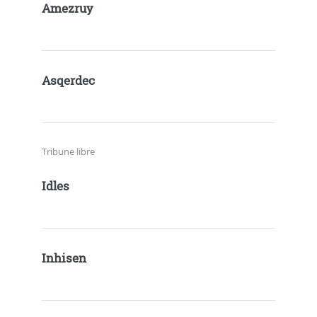
Amezruy
Asqerdec
Tribune libre
Idles
Inhisen