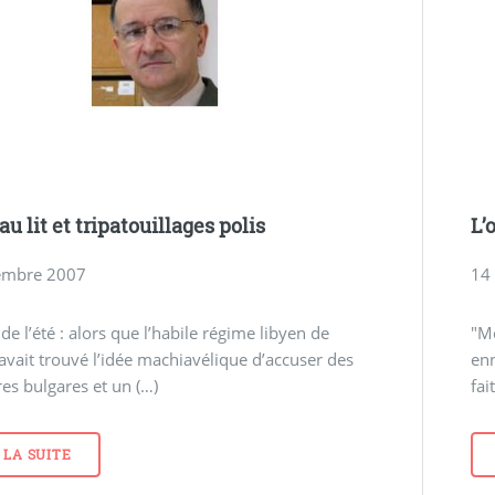
au lit et tripatouillages polis
L’
embre 2007
14
 de l’été : alors que l’habile régime libyen de
"M
avait trouvé l’idée machiavélique d’accuser des
enn
res bulgares et un (…)
fai
 LA SUITE