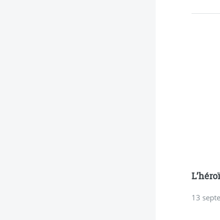
L’héro
13 sept