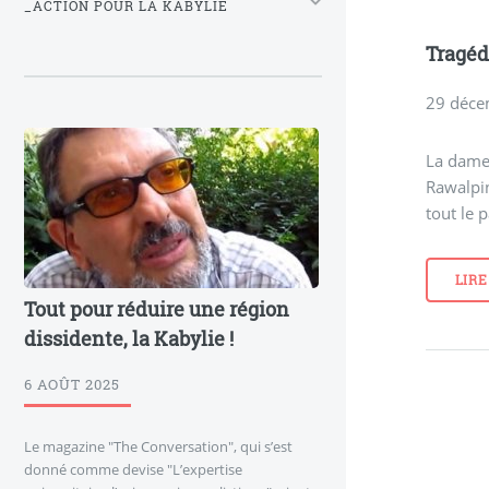
_ACTION POUR LA KABYLIE
Tragéd
29 déce
La dame 
Rawalpin
tout le 
LIRE
Tout pour réduire une région
dissidente, la Kabylie !
6 AOÛT 2025
Le magazine "The Conversation", qui s’est
donné comme devise "L’expertise