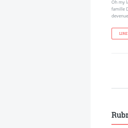
Oh my la
famille D
devenue
LIRE
Rubr