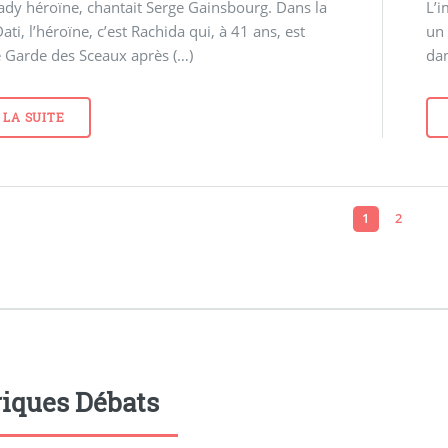
dy héroïne, chantait Serge Gainsbourg. Dans la
L’
ati, l’héroïne, c’est Rachida qui, à 41 ans, est
un 
 Garde des Sceaux après (…)
dan
 LA SUITE
1
2
iques Débats