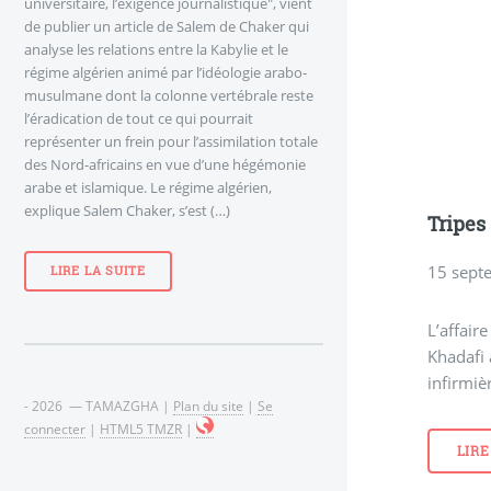
universitaire, l’exigence journalistique", vient
de publier un article de Salem de Chaker qui
analyse les relations entre la Kabylie et le
régime algérien animé par l’idéologie arabo-
musulmane dont la colonne vertébrale reste
l’éradication de tout ce qui pourrait
représenter un frein pour l’assimilation totale
des Nord-africains en vue d’une hégémonie
arabe et islamique. Le régime algérien,
explique Salem Chaker, s’est (…)
Tripes 
15 sept
LIRE LA SUITE
L’affaire
Khadafi 
infirmiè
- 2026 — TAMAZGHA |
Plan du site
|
Se
connecter
|
HTML5 TMZR
|
LIRE