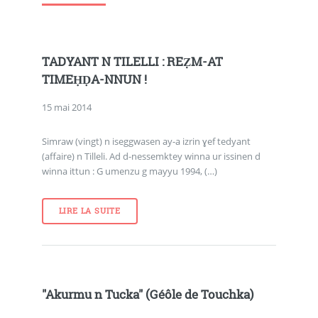
TADYANT N TILELLI : REẒM-AT
TIMEḤḌA-NNUN !
15 mai 2014
Simraw (vingt) n iseggwasen ay-a izrin ɣef tedyant
(affaire) n Tilleli. Ad d-nessemktey winna ur issinen d
winna ittun : G umenzu g mayyu 1994, (…)
LIRE LA SUITE
"Akurmu n Tucka" (Géôle de Touchka)