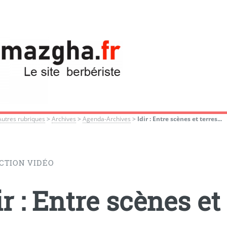
Autres rubriques
>
Archives
>
Agenda-Archives
>
Idir : Entre scènes et terres...
CTION VIDÉO
ir : Entre scènes et 