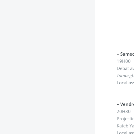
–
Samed
19H00
Débat av
Tamazgha
Local as
–
Vendr
20H30
Projecti
Kateb Ya
Local as