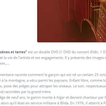
cènes et terres"
est un double DVD (1 DVD du concert d’Idir, 1 D
 et la vie de l’artiste et ses engagements. Il y présente des images
on,....
entaire raconte comment le garçon qui est né un certain 25 octo
à la montagne, a vécu parmi les paysans. Enfant libre, comme tous les enfants
x, pose des pièges pour attraper les oiseaux. Le soir, respectueux e
ha
) racontées par la grand-mère.
 de neuf ans, le gamin monte à Alger et devient chanteur par hasard. Comment il a enregistré son prem
lors qu’il était en service militaire à Blida. En 1976, il atterrit à