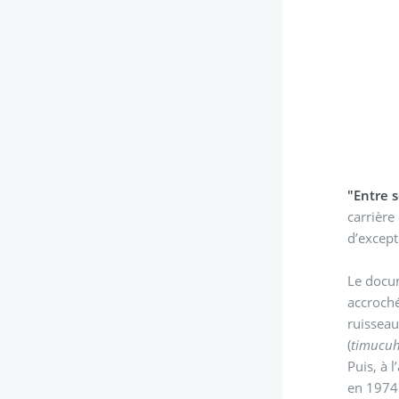
"Entre s
carrière
d’excepti
Le docum
accroché 
ruisseau
(
timucu
Puis, à l’âge
en 1974 a