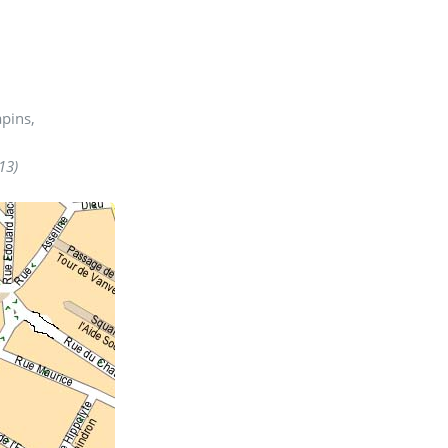
apins,
13)