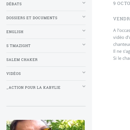
9 OCT
DÉBATS
DOSSIERS ET DOCUMENTS
VENDRE
A l’occa
ENGLISH
vidéo d’
chanteur
S TMAZIGHT
Il ne s’
Si le ch
SALEM CHAKER
VIDÉOS
_ACTION POUR LA KABYLIE