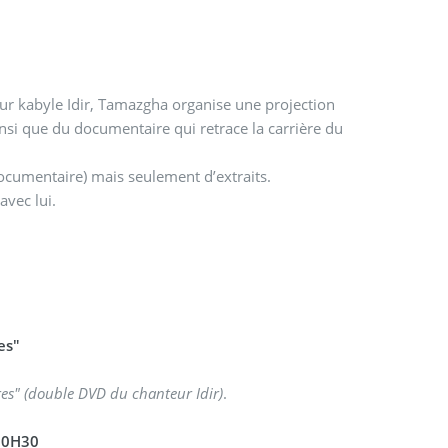
eur kabyle Idir, Tamazgha organise une projection
si que du documentaire qui retrace la carrière du
 documentaire) mais seulement d’extraits.
avec lui.
es"
res" (double DVD du chanteur Idir)
.
 20H30