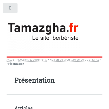
Toggle
Accueil
>
Dossiers et documents
>
Maison de la Culture berbère de France
>
Présentation
Présentation
Articles