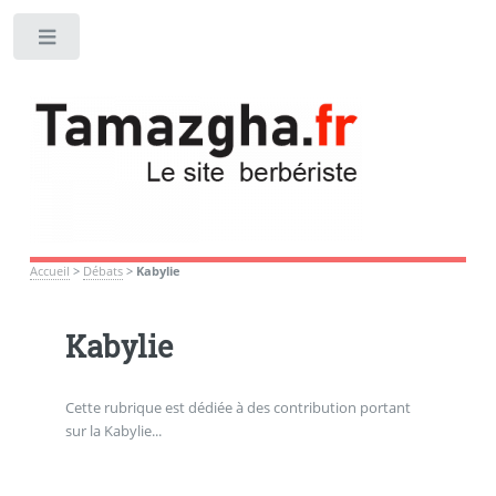
Toggle
Accueil
>
Débats
>
Kabylie
Kabylie
Cette rubrique est dédiée à des contribution portant
sur la Kabylie...