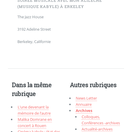
SOIRÉE MUSICALE AVEC MOH ALILECHE
(MUSIQUE KABYLE) À ERKELEY
The Jazz House
3192 Adeline Street
Berkeley, Californie
Dans la même
Autres rubriques
rubrique
News Letter
Annuaire
L’une devenant la
Archives
mémoire de l’autre
Colloques,
Malika Domrane en
Conférences -archives
concert à Rouen
Actualité-archives
Cinéma kabyle : état des