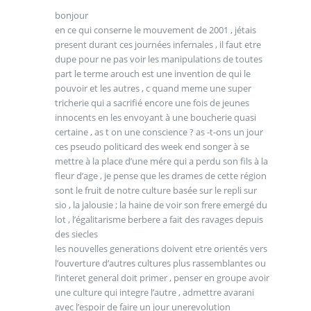
bonjour
en ce qui conserne le mouvement de 2001 , jétais
present durant ces journées infernales , il faut etre
dupe pour ne pas voir les manipulations de toutes
part le terme arouch est une invention de qui le
pouvoir et les autres , c quand meme une super
tricherie qui a sacrifié encore une fois de jeunes
innocents en les envoyant à une boucherie quasi
certaine , as t on une conscience ? as -t-ons un jour
ces pseudo politicard des week end songer à se
mettre à la place d’une mére qui a perdu son fils à la
fleur d’age , je pense que les drames de cette région
sont le fruit de notre culture basée sur le repli sur
sio , la jalousie ; la haine de voir son frere emergé du
lot , l’égalitarisme berbere a fait des ravages depuis
des siecles
les nouvelles generations doivent etre orientés vers
l’ouverture d’autres cultures plus rassemblantes ou
l’interet general doit primer , penser en groupe avoir
une culture qui integre l’autre , admettre avarani
avec l’espoir de faire un jour unerevolution