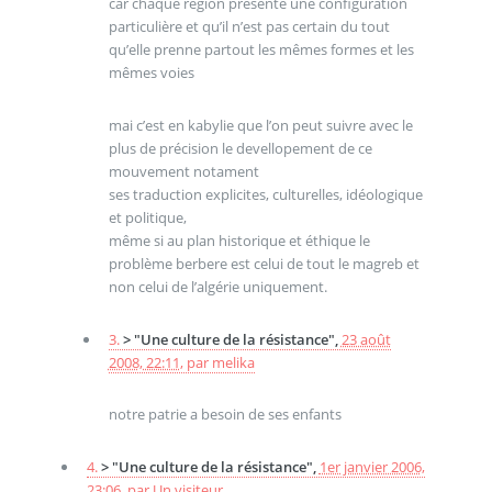
car chaque région présente une configuration
particulière et qu’il n’est pas certain du tout
qu’elle prenne partout les mêmes formes et les
mêmes voies
mai c’est en kabylie que l’on peut suivre avec le
plus de précision le devellopement de ce
mouvement notament
ses traduction explicites, culturelles, idéologique
et politique,
même si au plan historique et éthique le
problème berbere est celui de tout le magreb et
non celui de l’algérie uniquement.
3.
> "Une culture de la résistance",
23 août
2008, 22:11
,
par
melika
notre patrie a besoin de ses enfants
4.
> "Une culture de la résistance",
1er janvier 2006,
23:06
,
par
Un visiteur