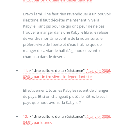
01:57
,
par
Un troisième indépendantiste
Bravo l’ami. Il ne faut rien revendiquer à un pouvoir
illégitime. Il faut décrêter maintenant. Vive la
Kabylie. Tant pis pour ce qui ont peur de ne pas
trouver à manger dans une Kabylie libre. Je refuse
de vendre mon âme contre de la nourriture. Je
préfère vivre de liberté et d’eau fraîche que de
manger de la viande hallal à genoux devant le
chameau dans le desert.
11.
> "Une culture de la résistance",
2 janvier 2006,
02:01
,
par
Un troisième indépendantiste
Effectivement, tous les Kabyles rêvent de changer
de pays. Et si on changeait plutôt le nôtre, le seul
pays que nous avons : la Kabylie ?
12.
> "Une culture de la résistance",
2 janvier 2006,
04:31
,
par
lounes