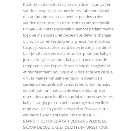
l’etat de sentiment de victime ou de mineur car j’en
souffre lorsque je voix mes freres s’abaiser devant
des arabophones bassement et par dessu des
vaurien des que tu les decoucrirais comprhensible
un peux leur etat psycanalitiquement parlant meme
logique mais juste une chose nous devons changer
qlq soit x car en rester la en ai presonnier me diras
tu que je suis a cote du sujet non je vais juste dire il
faut je suis un sans marche arriere pour une kabylie
juste la kabylie car apres kabylie un peux plus de
temps en auras bcp de chose et surtout sagement
et decidemment pour ceux qui dise et qu’est ce que
on vas manger on sait pourquoi ils disent cela
saches amies qu’ils ont vendues leurs femme leurs
enfant pour un morceau de viande des autre et
disent des chose horibles sue lui meme et ses freres
kabyle car qlq part un petit avantage materielle le
rend aveugle ah ya rabi atnyetef oufisiw voila sur
ces mots au bon entendeur mercinb NB LE
RAPPORT DE FORCE A FAIT DES GENS PLEINS DE
SAVOIR DE CULTURE ET DE LITTERATUREET TOUS