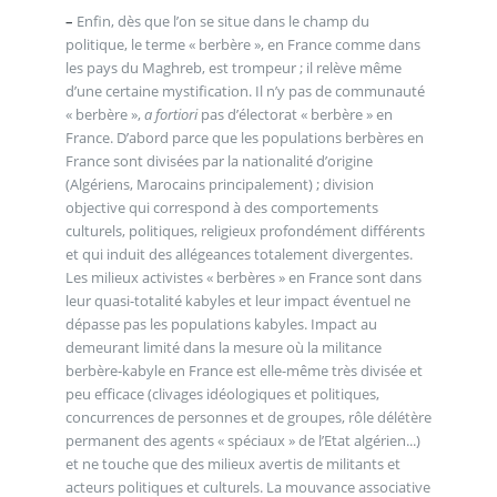
–
Enfin, dès que l’on se situe dans le champ du
politique, le terme « berbère », en France comme dans
les pays du Maghreb, est trompeur ; il relève même
d’une certaine mystification. Il n’y pas de communauté
« berbère »,
a fortiori
pas d’électorat « berbère » en
France. D’abord parce que les populations berbères en
France sont divisées par la nationalité d’origine
(Algériens, Marocains principalement) ; division
objective qui correspond à des comportements
culturels, politiques, religieux profondément différents
et qui induit des allégeances totalement divergentes.
Les milieux activistes « berbères » en France sont dans
leur quasi-totalité kabyles et leur impact éventuel ne
dépasse pas les populations kabyles. Impact au
demeurant limité dans la mesure où la militance
berbère-kabyle en France est elle-même très divisée et
peu efficace (clivages idéologiques et politiques,
concurrences de personnes et de groupes, rôle délétère
permanent des agents « spéciaux » de l’Etat algérien...)
et ne touche que des milieux avertis de militants et
acteurs politiques et culturels. La mouvance associative