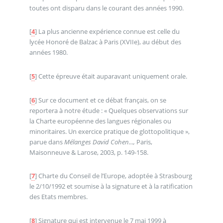
toutes ont disparu dans le courant des années 1990.
[
4
]
La plus ancienne expérience connue est celle du
lycée Honoré de Balzac à Paris (XVIIe), au début des
années 1980.
[
5
]
Cette épreuve était auparavant uniquement orale.
[
6
]
Sur ce document et ce débat français, on se
reportera à notre étude : « Quelques observations sur
la Charte européenne des langues régionales ou
minoritaires. Un exercice pratique de glottopolitique »,
parue dans
Mélanges David Cohen...,
Paris,
Maisonneuve & Larose, 2003, p. 149-158.
[
7
]
Charte du Conseil de l’Europe, adoptée à Strasbourg
le 2/10/1992 et soumise à la signature et à la ratification
des Etats membres.
[
8
]
Signature qui est intervenue le 7 mai 1999 à