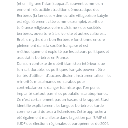
(et en filigrane l’Islam) apparaît souvent comme un
ennemi irréductible : tradition démocratique des
Berbères (la fameuse « démocratie villageoise » kabyle
est régulièrement citée comme exemple), esprit de
tolérance religieuse, voire « laïcisme » des sociétés
berbères, ouverture à la diversité et autres cultures...
Bref, le mythe du « bon Berbère » fonctionne encore
pleinement dans la société française et est
méthodiquement exploité par les acteurs politiques et
associatifs berbères en France.
Dans un contexte de « péril islamiste » intérieur, que
l’on sait durable, les politiques français peuvent être
tentés d’utiliser - d’aucuns diraient instrumentaliser - les
minorités musulmanes non arabes pour
contrebalancer le danger islamiste que l’on pense
implanté surtout parmi les populations arabophones.
Ce n’est certainement pas un hasard si le rapport Stasi
identifie explicitement les langues berbère et kurde
comme « anti-dotes » à l’islamisme. Cette approche a
été également manifeste dans la gestion par l’UMP et
l’UDF des élections régionales et européennes de 2004,