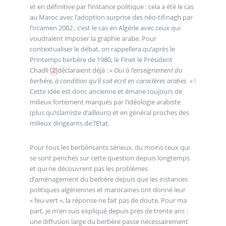
et en définitive par l’instance politique : cela a été le cas
au Maroc avec l’adoption surprise des néo-tifinagh par
l’Ircamen 2002 ; c’est le cas en Algérie avec ceux qui
voudraient imposer la graphie arabe. Pour
contextualiser le débat, on rappellera qu’après le
Printemps berbère de 1980, le Flnet le Président
Chadli
[
2
]
déclaraient déjà : «
Oui à l’enseignement du
berbère, à condition qu’il soit écrit en caractères arabes
» !
Cette idée est donc ancienne et émane toujours de
milieux fortement marqués par l’idéologie arabiste
(plus qu’islamiste d’ailleurs) et en général proches des
milieux dirigeants de l’Etat.
Pour tous les berbérisants sérieux, du moins ceux qui
se sont penchés sur cette question depuis longtemps
et qui ne découvrent pas les problèmes
d’aménagement du berbère depuis que les instances
politiques algériennes et marocaines ont donné leur
« feu-vert », la réponse ne fait pas de doute. Pour ma
part, je m’en suis expliqué depuis près de trente ans :
une diffusion large du berbère passe nécessairement