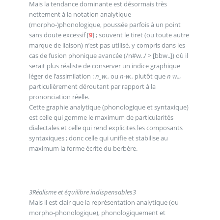
Mais la tendance dominante est désormais très
nettement à la notation analytique
(morpho-)phonologique, poussée parfois à un point
sans doute excessif
[
9
]
; souvent le tiret (ou toute autre
marque de liaison) n’est pas utilisé, y compris dans les
cas de fusion phonique avancée (/n#w../ > [bbw..]) où il
serait plus réaliste de conserver un indice graphique
léger de l’assimilation :
n_w..
ou
n-w..
plutôt que
n w..,
particulièrement déroutant par rapport à la
prononciation réelle.
Cette graphie analytique (phonologique et syntaxique)
est celle qui gomme le maximum de particularités
dialectales et celle qui rend explicites les composants
syntaxiques ; donc celle qui unifie et stabilise au
maximum la forme écrite du berbère.
3
Réalisme et équilibre indispensables
3
Mais il est clair que la représentation analytique (ou
morpho-phonologique), phonologiquement et