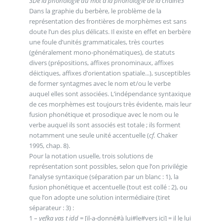
3
De la phonologie du mot à la phonologie de la chaîne
3
Dans la graphie du berbère, le problème de la
représentation des frontières de morphèmes est sans
doute l’un des plus délicats. Il existe en effet en berbère
une foule d’unités grammaticales, très courtes
(généralement mono-phonématiques), de statuts
divers (prépositions, affixes pronominaux, affixes
déictiques, affixes d’orientation spatiale...), susceptibles
de former syntagmes avec le nom et/ou le verbe
auquel elles sont associées. L’indépendance syntaxique
de ces morphèmes est toujours très évidente, mais leur
fusion phonétique et prosodique avec le nom ou le
verbe auquel ils sont associés est totale ; ils forment
notamment une seule unité accentuelle (
cf.
Chaker
1995, chap. 8).
Pour la notation usuelle, trois solutions de
représentation sont possibles, selon que l’on privilégie
l’analyse syntaxique (séparation par un blanc : 1), la
fusion phonétique et accentuelle (tout est collé : 2), ou
que l’on adopte une solution intermédiaire (tiret
séparateur : 3) :
1 –
yefka yas t idd
= [il-a-donné#à lui#le#vers ici] = il le lui