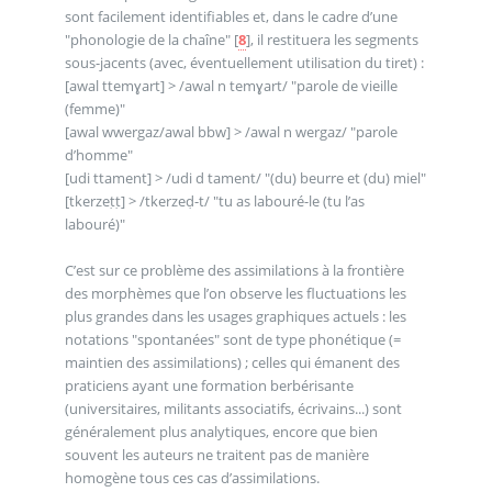
sont facilement identifiables et, dans le cadre d’une
"phonologie de la chaîne"
[
8
]
, il restituera les segments
sous-jacents (avec, éventuellement utilisation du tiret) :
[awal ttemɣart] > /awal n temɣart/ "parole de vieille
(femme)"
[awal wwergaz/awal bbw] > /awal n wergaz/ "parole
d’homme"
[udi ttament] > /udi d tament/ "(du) beurre et (du) miel"
[tkerzeṭṭ] > /tkerzeḍ-t/ "tu as labouré-le (tu l’as
labouré)"
C’est sur ce problème des assimilations à la frontière
des morphèmes que l’on observe les fluctuations les
plus grandes dans les usages graphiques actuels : les
notations "spontanées" sont de type phonétique (=
maintien des assimilations) ; celles qui émanent des
praticiens ayant une formation berbérisante
(universitaires, militants associatifs, écrivains...) sont
généralement plus analytiques, encore que bien
souvent les auteurs ne traitent pas de manière
homogène tous ces cas d’assimilations.