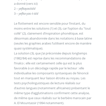
a donné (vers ici)
2 –
yefkayastidd
3 –
yefka-yas-t-idd
Le flottement est encore sensible pour l’instant, du
moins entre les solutions (1) et (3), car l’option du "tout
collé" (2), clairement d’inspiration phonétique, est
désormais abandonnée dans les notations à base latine
(seules les graphies arabes l’utilisent encore de manière
quasi systématique).
La solution (3), que j’ai préconisée depuis longtemps
(1982/84) est reprise dans les recommandations de
l’Inalco ; elle est certainement celle qui est la plus
favorable à un décodage rapide par le lecteur : elle
individualise les composants syntaxiques de l’énoncé
tout en marquant leur liaison étroite au noyau. Les
tests psycholinguistiques de lecture réalisés sur
d’autres langues (notamment africaines) présentant le
même type d’agglutinations confirment cette analyse,
de même que ceux réalisés sur le berbère marocain par
A. El Mountassir (1994 notamment).