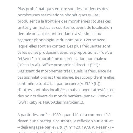
Plus problématiques encore sont les incidences des
nombreuses assimilations phonétiques qui se
produisent à la frontière des morphèmes : toutes ces
unités grammaticales courtes, souvent de localisation
dentale ou labiale, ont tendance à s’assimiler au
segment phonologique du nom ou du verbe avec
lequel elles sont en contact. Les plus fréquentes sont
celles qui se produisent avec les prépositions
n
"de",
d
"et/avec", le morphème de prédication nominale
d
("c’est/il y a"), l’affixe pronominal direct -t ("le") :
S’agissant de morphèmes très usuels, la fréquence de
ces assimilations est très élevée. Beaucoup d’entre elles
sont même tout à fait pan-berbère (/d#t/ > [tt]),
d’autres sont plus localisées, mais souvent attestées en
des points divers du monde berbère (par ex. : /n#w/ >
[ww] : Kabylie, Haut-Atlas marocain...).
A partir des années 1980, quand l’écrit a commencé à
devenir une pratique courante, la réflexion sur le sujet
‒ déjà engagée par le
FDB, cf.
n° 120, 1973, P. Reesink) ‒