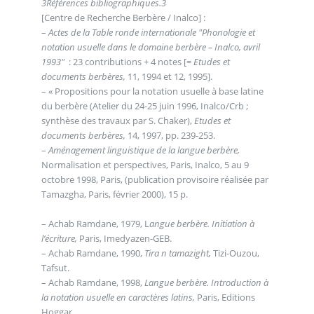
3
Références bibliographiques.
3
[Centre de Recherche Berbère / Inalco] :
–
Actes de la Table ronde internationale "Phonologie et
notation usuelle dans le domaine berbère – Inalco, avril
1993"
: 23 contributions + 4 notes [=
Etudes et
documents berbères,
11, 1994 et 12, 1995].
– « Propositions pour la notation usuelle à base latine
du berbère (Atelier du 24-25 juin 1996, Inalco/Crb ;
synthèse des travaux par S. Chaker),
Etudes et
documents berbères,
14, 1997, pp. 239-253.
–
Aménagement linguistique de la langue berbère,
Normalisation et perspectives, Paris, Inalco, 5 au 9
octobre 1998, Paris, (publication provisoire réalisée par
Tamazgha, Paris, février 2000), 15 p.
– Achab Ramdane, 1979, L
angue berbère. Initiation à
l’écriture,
Paris, Imedyazen-GEB.
– Achab Ramdane, 1990,
Tira n tamazight,
Tizi-Ouzou,
Tafsut.
– Achab Ramdane, 1998,
Langue berbère. Introduction à
la notation usuelle en caractères latins,
Paris, Editions
Hoggar.