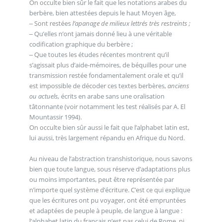
On occulte bien sûr le fait que les notations arabes du
berbère, bien attestées depuis le haut Moyen âge,
‒ Sont restées
l’apanage de milieux lettrés très restreints ;
‒ Qu’elles n’ont jamais donné lieu à une véritable
codification graphique du berbère ;
‒ Que toutes les études récentes montrent qu’il
s’agissait plus d’aide-mémoires, de béquilles pour une
transmission restée fondamentalement orale et qu’il
est impossible de décoder ces textes berbères,
anciens
ou actuels,
écrits en arabe sans une oralisation
tâtonnante (voir notamment les test réalisés par A. El
Mountassir 1994).
On occulte bien sûr aussi le fait que l’alphabet latin est,
lui aussi, très largement répandu en Afrique du Nord.
Au niveau de l’abstraction transhistorique, nous savons
bien que toute langue, sous réserve d’adaptations plus
ou moins importantes, peut être représentée par
n’importe quel système d’écriture. C’est ce qui explique
que les écritures ont pu voyager, ont été empruntées
et adaptées de peuple à peuple, de langue à langue :
l’alphabet latin du français n’est pas celui de Rome, ni