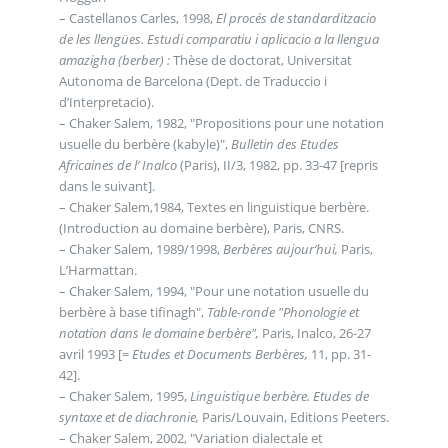
– Castellanos Carles, 1998,
El procés de standarditzacio
de les llengües. Estudi comparatiu i aplicacio a la llengua
amazigha (berber) :
Thèse de doctorat, Universitat
Autonoma de Barcelona (Dept. de Traduccio i
d’Interpretacio).
– Chaker Salem, 1982, "Propositions pour une notation
usuelle du berbère (kabyle)",
Bulletin des Etudes
Africaines de l’ Inalco
(Paris), II/3, 1982, pp. 33-47 [repris
dans le suivant].
– Chaker Salem,1984, Textes en linguistique berbère.
(Introduction au domaine berbère), Paris, CNRS.
– Chaker Salem, 1989/1998,
Berbères aujour’hui,
Paris,
L’Harmattan.
– Chaker Salem, 1994, "Pour une notation usuelle du
berbère à base tifinagh",
Table-ronde "Phonologie et
notation dans le domaine berbère",
Paris, Inalco, 26-27
avril 1993 [=
Etudes et Documents Berbères,
11, pp. 31-
42].
– Chaker Salem, 1995,
Linguistique berbère. Etudes de
syntaxe et de diachronie,
Paris/Louvain, Editions Peeters.
– Chaker Salem, 2002, "Variation dialectale et