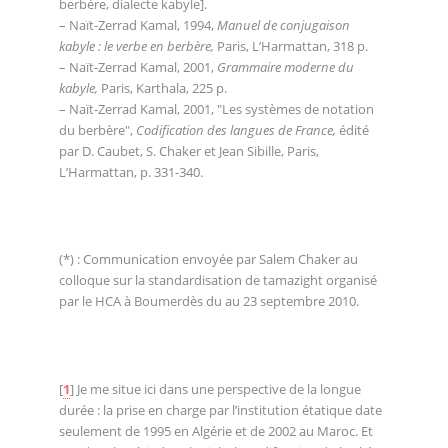
berbère, dialecte kabyle].
– Naït-Zerrad Kamal, 1994,
Manuel de conjugaison
kabyle : le verbe en berbère,
Paris, L’Harmattan, 318 p.
– Naït-Zerrad Kamal, 2001,
Grammaire moderne du
kabyle,
Paris, Karthala, 225 p.
– Naït-Zerrad Kamal, 2001, "Les systèmes de notation
du berbère",
Codification des langues de France,
édité
par D. Caubet, S. Chaker et Jean Sibille, Paris,
L’Harmattan, p. 331-340.
(*) : Communication envoyée par Salem Chaker au
colloque sur la standardisation de tamazight organisé
par le HCA à Boumerdès du au 23 septembre 2010.
[
1
]
Je me situe ici dans une perspective de la longue
durée : la prise en charge par l’institution étatique date
seulement de 1995 en Algérie et de 2002 au Maroc. Et