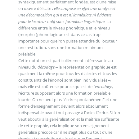
syntaxiquement parfaitement fondée, est d’une mise
en œuvre délicate ;
elle suppose en effet une analyse et
une décomposition qui n’est ni immédiate ni évidente
pour le locuteur natif sans formation linguistique.
La
différence entre le niveau phonétique et le niveau
(morpho-)phonologique est dans ce cas trop
importante pour que l’on puisse attendre du locuteur
une restitution, sans une formation minimum
préalable.
Cette notation est particulièrement intéressante au
niveau du
décodage
‒ la représentation graphique est
quasiment la même pour tous les dialectes et tous les
constituants de l’énoncé sont bien individualisés ‒,
mais elle est coûteuse pour ce qui est de l’
encodage
,
l’écriture supposant alors une formation préalable
lourde. On ne peut plus "écrire spontanément" et une
forme d’enseignement devient alors absolument
indispensable avant tout passage à l’acte d’écrire. Si l’on
veut aboutir à la généralisation et la maîtrise suffisante
de cette graphie, cela implique son enseignement
généralisé précoce car il ne s’agit plus du tout d’une
simple « transcription de l’oral », que l’on peut