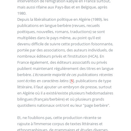
intervention de l’émigration kabyle en France surtout,
mais aussi rifaine aux Pays-Bas et en Belgique, après
1980.
Depuis la libéralisation politique en Algérie (1989), les
publications en langue berbère (revues, recueils
poétiques, nouvelles, romans, traductions) se sont
multipliées dans le pays même, au point qu’il est
devenu difficile de suivre cette production foisonnante,
portée par des associations, des auteurs individuels, de
nombreux éditeurs privés et l’institution (HCA). En
France également, des éditeurs associatifs ou privés
publient maintenant régulièrement des titres en langue
berbère.
L’écrasante majorité de ces publications récentes
sont écrites en caractères latins
[
5
]
. publications de type
littéraire, il faut ajouter un embryon de presse, surtout
en Algérie où il a existé/existe plusieurs hebdomadaires
bilingues (français/berbère) et où plusieurs grands
quotidiens nationaux ont/ont eu leur "page berbère".
Et, ne l’oublions pas, cette production récente se
rajoute à l’immense corpus de textes littéraires et
ethnographiques, de grammaires et études diverses,