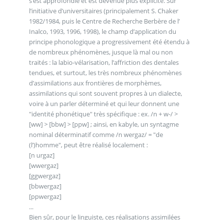
s’est approfondie et est devenue plus explicite. Sur
l’initiative d’universitaires (principalement S. Chaker
1982/1984, puis le Centre de Recherche Berbère de l’
Inalco, 1993, 1996, 1998), le champ d’application du
principe phonologique a progressivement été étendu à
de nombreux phénomènes, jusque là mal ou non
traités : la labio-vélarisation, l’affriction des dentales
tendues, et surtout, les très nombreux phénomènes
d’assimilations aux frontières de morphèmes,
assimilations qui sont souvent propres à un dialecte,
voire à un parler déterminé et qui leur donnent une
"identité phonétique" très spécifique : ex. /n + w-/ >
[ww] > [bbw] > [ppw] ; ainsi, en kabyle, un syntagme
nominal déterminatif comme /n wergaz/ = "de
(l’)homme", peut être réalisé localement :
[n urgaz]
[wwergaz]
[ggwergaz]
[bbwergaz]
[ppwergaz]
...
Bien sûr, pour le linguiste, ces réalisations assimilées