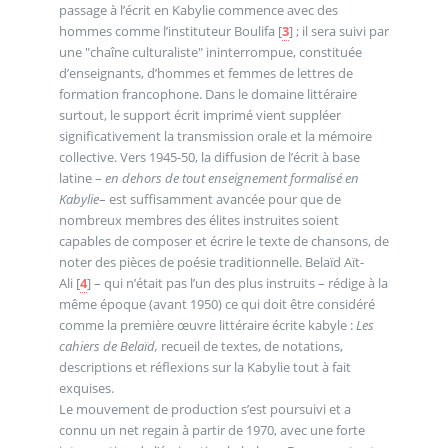
passage à l’écrit en Kabylie commence avec des
hommes comme l’instituteur Boulifa
[
3
]
; il sera suivi par
une "chaîne culturaliste" ininterrompue, constituée
d’enseignants, d’hommes et femmes de lettres de
formation francophone. Dans le domaine littéraire
surtout, le support écrit imprimé vient suppléer
significativement la transmission orale et la mémoire
collective. Vers 1945-50, la diffusion de l’écrit à base
latine –
en dehors de tout enseignement formalisé en
Kabylie
– est suffisamment avancée pour que de
nombreux membres des élites instruites soient
capables de composer et écrire le texte de chansons, de
noter des pièces de poésie traditionnelle. Belaïd Aït-
Ali
[
4
]
– qui n’était pas l’un des plus instruits – rédige à la
même époque (avant 1950) ce qui doit être considéré
comme la première œuvre littéraire écrite kabyle :
Les
cahiers de Belaïd,
recueil de textes, de notations,
descriptions et réflexions sur la Kabylie tout à fait
exquises.
Le mouvement de production s’est poursuivi et a
connu un net regain à partir de 1970, avec une forte