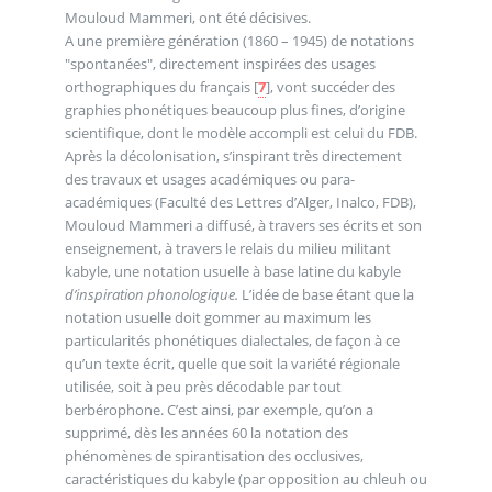
Mouloud Mammeri, ont été décisives.
A une première génération (1860 – 1945) de notations
"spontanées", directement inspirées des usages
orthographiques du français
[
7
]
, vont succéder des
graphies phonétiques beaucoup plus fines, d’origine
scientifique, dont le modèle accompli est celui du FDB.
Après la décolonisation, s’inspirant très directement
des travaux et usages académiques ou para-
académiques (Faculté des Lettres d’Alger, Inalco, FDB),
Mouloud Mammeri a diffusé, à travers ses écrits et son
enseignement, à travers le relais du milieu militant
kabyle, une notation usuelle à base latine du kabyle
d’inspiration phonologique.
L’idée de base étant que la
notation usuelle doit gommer au maximum les
particularités phonétiques dialectales, de façon à ce
qu’un texte écrit, quelle que soit la variété régionale
utilisée, soit à peu près décodable par tout
berbérophone. C’est ainsi, par exemple, qu’on a
supprimé, dès les années 60 la notation des
phénomènes de spirantisation des occlusives,
caractéristiques du kabyle (par opposition au chleuh ou