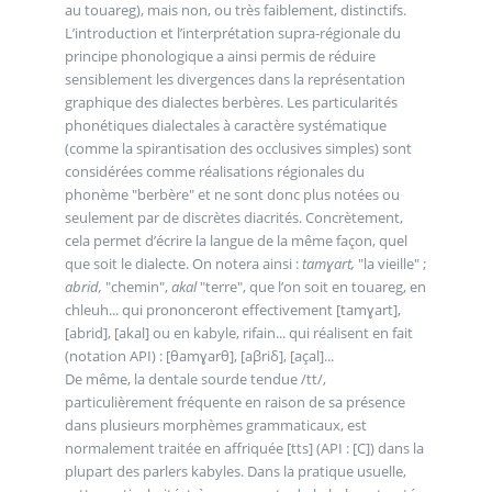
au touareg), mais non, ou très faiblement, distinctifs.
L’introduction et l’interprétation supra-régionale du
principe phonologique a ainsi permis de réduire
sensiblement les divergences dans la représentation
graphique des dialectes berbères. Les particularités
phonétiques dialectales à caractère systématique
(comme la spirantisation des occlusives simples) sont
considérées comme réalisations régionales du
phonème "berbère" et ne sont donc plus notées ou
seulement par de discrètes diacrités. Concrètement,
cela permet d’écrire la langue de la même façon, quel
que soit le dialecte. On notera ainsi :
tamɣart,
"la vieille" ;
abrid,
"chemin",
akal
"terre", que l’on soit en touareg, en
chleuh... qui prononceront effectivement [tamɣart],
[abrid], [akal] ou en kabyle, rifain... qui réalisent en fait
(notation API) : [θamɣarθ], [aβriδ], [açal]...
De même, la dentale sourde tendue /tt/,
particulièrement fréquente en raison de sa présence
dans plusieurs morphèmes grammaticaux, est
normalement traitée en affriquée [tts] (API : [C]) dans la
plupart des parlers kabyles. Dans la pratique usuelle,