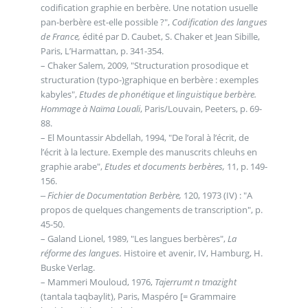
codification graphie en berbère. Une notation usuelle
pan-berbère est-elle possible ?",
Codification des langues
de France,
édité par D. Caubet, S. Chaker et Jean Sibille,
Paris, L’Harmattan, p. 341-354.
– Chaker Salem, 2009, "Structuration prosodique et
structuration (typo-)graphique en berbère : exemples
kabyles",
Etudes de phonétique et linguistique berbère.
Hommage à Naïma Louali
, Paris/Louvain, Peeters, p. 69-
88.
– El Mountassir Abdellah, 1994, "De l’oral à l’écrit, de
l’écrit à la lecture. Exemple des manuscrits chleuhs en
graphie arabe",
Etudes et documents berbères,
11, p. 149-
156.
‒
Fichier de Documentation Berbère,
120, 1973 (IV) : "A
propos de quelques changements de transcription", p.
45-50.
– Galand Lionel, 1989, "Les langues berbères",
La
réforme des langues.
His­toire et avenir, IV, Hamburg, H.
Buske Verlag.
– Mammeri Mouloud, 1976,
Tajerrumt n tmazight
(tantala taqbaylit), Paris, Maspéro [= Grammaire