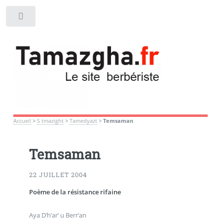
Toggle
Accueil
>
S tmazight
>
Tamedyazt
>
Temsaman
Temsaman
22 JUILLET 2004
Poème de la résistance rifaine
Aya D’h’ar’ u Berr’an