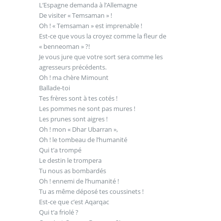
L’Espagne demanda à l’Allemagne
De visiter « Temsaman » !
Oh ! « Temsaman » est imprenable !
Est-ce que vous la croyez comme la fleur de
« benneoman » ?!
Je vous jure que votre sort sera comme les
agresseurs précédents.
Oh ! ma chère Mimount
Ballade-toi
Tes frères sont à tes cotés !
Les pommes ne sont pas mures !
Les prunes sont aigres !
Oh ! mon « Dhar Ubarran »,
Oh ! le tombeau de l’humanité
Qui t’a trompé
Le destin le trompera
Tu nous as bombardés
Oh ! ennemi de l’humanité !
Tu as même déposé tes coussinets !
Est-ce que c’est Aqarqac
Qui t’a friolé ?