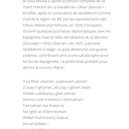
Je vous envoie ci après la version complète de ce
chant traitant de La bataille de « Dhar Ubarran » :
En effet, après la nomination de Abddekrim comme
chef de la région du Rif, par les représentants des
tribus rifaines (Ayt Arboin), en 1920, il essayera
d’ouvrir quelques pochettes diplomatiques avec les
Espagnols, mais le refus de Silvestre, et sa décision
d’occuper « Dhar Ubarran » en 1921, a poussé
Abddekrim à réagir, ce qui’a déclenché une guerre
violente, contribuant ainsi à une catastrophe pour
les forces éspagnoles. Le poète était présent pour
décrire la victoire rifaine :
A ya Dhar ubarran, a yassusen yexsan
Zi zzay k igharren, ad zzay s igharr zman
Yessek usebbanyu ghar uliman
Yenna s zzûr d tamurt n temsaman !
Tamsaman ma thewn ac
Ma tghir ac d benne3man
Wellah huma ixerq i bab ac
Am wi ye3dan !