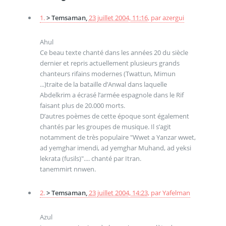
1.
> Temsaman,
23 juillet 2004, 11:16
,
par
azergui
Ahul
Ce beau texte chanté dans les années 20 du siècle
dernier et repris actuellement plusieurs grands
chanteurs rifains modernes (Twattun, Mimun
...)traite de la bataille d’Anwal dans laquelle
Abdelkrim a écrasé l’armée espagnole dans le Rif
faisant plus de 20.000 morts.
D’autres poèmes de cette époque sont également
chantés par les groupes de musique. Il s’agit
notamment de très populaire "Wwet a Yanzar wwet,
ad yemghar imendi, ad yemghar Muhand, ad yeksi
lekrata (fusils)".... chanté par Itran.
tanemmirt nnwen.
2.
> Temsaman,
23 juillet 2004, 14:23
,
par
Yafelman
Azul