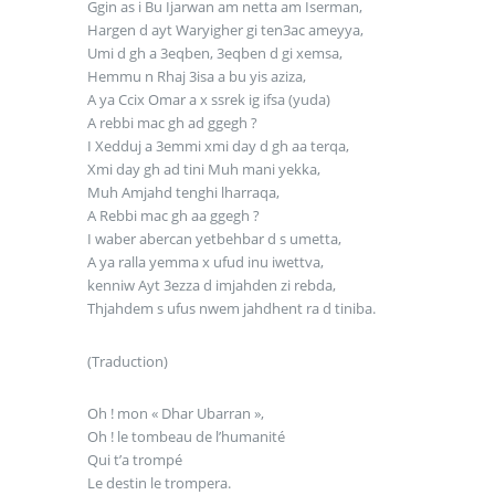
Ggin as i Bu Ijarwan am netta am Iserman,
Hargen d ayt Waryigher gi ten3ac ameyya,
Umi d gh a 3eqben, 3eqben d gi xemsa,
Hemmu n Rhaj 3isa a bu yis aziza,
A ya Ccix Omar a x ssrek ig ifsa (yuda)
A rebbi mac gh ad ggegh ?
I Xedduj a 3emmi xmi day d gh aa terqa,
Xmi day gh ad tini Muh mani yekka,
Muh Amjahd tenghi lharraqa,
A Rebbi mac gh aa ggegh ?
I waber abercan yetbehbar d s umetta,
A ya ralla yemma x ufud inu iwettva,
kenniw Ayt 3ezza d imjahden zi rebda,
Thjahdem s ufus nwem jahdhent ra d tiniba.
(Traduction)
Oh ! mon « Dhar Ubarran »,
Oh ! le tombeau de l’humanité
Qui t’a trompé
Le destin le trompera.