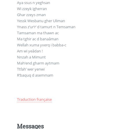
Aya ssus n yeghsan
Wi zzeyk igherran
Ghar zzeys zman
Yessk Wesbanu gher Uliman
Ynass z’ur’r’ d tamurt n Temsaman
Tamsaman ma thawn ac
Ma tghir ac d banaâman
Wellah xuma yxerq i babba-c
Am wi yeâdan !
Nnzah a Mimunt
Mah’end gharm aytmam
Ttfah’ wer yenwi
R’baquq d asemmam
Traduction française
Messages