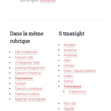
Voir en ligne :
temsaman
Dans la même
S tmazight
rubrique
Amawal
Amezruy
CEK D AZENGIR
Asqerdec
Tawurt n ildi
Idles
15 Meghres 1962
Inhisen
Lemmer ittughal lxir’
Irban - Espace enfants
Tawurt n tmett’ut
Isallen
Temsaman
Tad’sa
Tamurt
Tamedyazt
Tawurt n umedyaz
Traductions
Tawwurt n initen
Ajaghigh aberzegzaw
Tid n Zik
Tigejdit