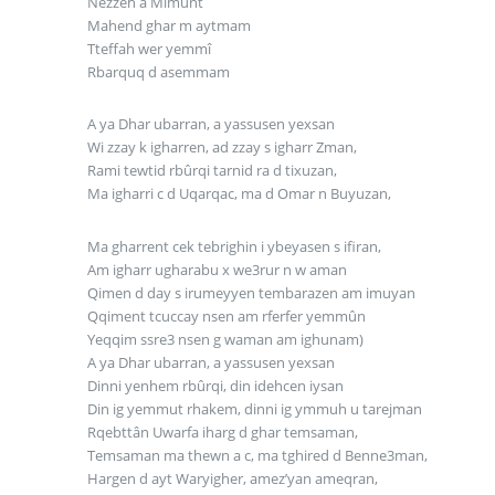
Nezzeh a Mimunt
Mahend ghar m aytmam
Tteffah wer yemmî
Rbarquq d asemmam
A ya Dhar ubarran, a yassusen yexsan
Wi zzay k igharren, ad zzay s igharr Zman,
Rami tewtid rbûrqi tarnid ra d tixuzan,
Ma igharri c d Uqarqac, ma d Omar n Buyuzan,
Ma gharrent cek tebrighin i ybeyasen s ifiran,
Am igharr ugharabu x we3rur n w aman
Qimen d day s irumeyyen tembarazen am imuyan
Qqiment tcuccay nsen am rferfer yemmûn
Yeqqim ssre3 nsen g waman am ighunam)
A ya Dhar ubarran, a yassusen yexsan
Dinni yenhem rbûrqi, din idehcen iysan
Din ig yemmut rhakem, dinni ig ymmuh u tarejman
Rqebttân Uwarfa iharg d ghar temsaman,
Temsaman ma thewn a c, ma tghired d Benne3man,
Hargen d ayt Waryigher, amez’yan ameqran,