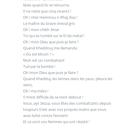
Mais quand ils se retourna
Il ne reste que cinq vivants !
Oh ! cher Hemmou n Rhaj 3isa !
Le maître du brave cheval gris
Oh ! mon chikh 3mar
Toi qui es tombé sur le fil de métal !
Oh ! mon Dieu que puis-je faire ?
Quand Kheddouj me demanda :
« Où est Mouh ? »
Muh est un combattant
Tué par la bombe !
Oh !mon Dieu que puix-je faire ?
Quand Khedduj, les larmes dans les yeux, pleura les
siens,
Oh ! ma mère !
Il m’est difficile de se tenir debout !
Vous, ayt 3ezza, vous êtes des combattants depuis
toujours !c’est avec vos propres mains que vous
avez lutté contre l’ennemi
Et ce sont vos femmes qui ont résisté !