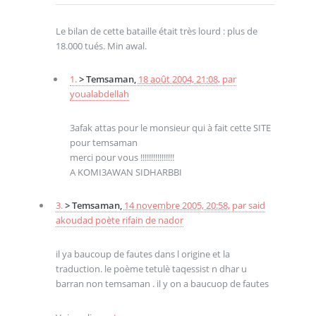
Le bilan de cette bataille était très lourd : plus de
18.000 tués. Min awal.
1.
> Temsaman,
18 août 2004, 21:08
,
par
youalabdellah
3afak attas pour le monsieur qui à fait cette SITE
pour temsaman
merci pour vous !!!!!!!!!!!!!!!!
A KOMI3AWAN SIDHARBBI
3.
> Temsaman,
14 novembre 2005, 20:58
,
par
said
akoudad poète rifain de nador
il ya baucoup de fautes dans l origine et la
traduction. le poème tetulè taqessist n dhar u
barran non temsaman . il y on a baucuop de fautes