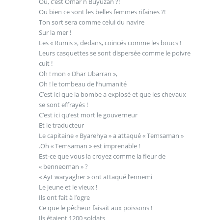
Ou, c’est Omar n Buyuzan ?!
Ou bien ce sont les belles femmes rifaines ?!
Ton sort sera comme celui du navire
Sur la mer !
Les « Rumis », dedans, coincés comme les boucs !
Leurs casquettes se sont dispersée comme le poivre
cuit !
Oh ! mon « Dhar Ubarran »,
Oh ! le tombeau de l’humanité
C’est ici que la bombe a explosé et que les chevaux
se sont effrayés !
C’est ici qu’est mort le gouverneur
Et le traducteur
Le capitaine « Byarehya » a attaqué « Temsaman »
.Oh « Temsaman » est imprenable !
Est-ce que vous la croyez comme la fleur de
« benneoman » ?
« Ayt waryagher » ont attaqué l’ennemi
Le jeune et le vieux !
Ils ont fait à l’ogre
Ce que le pêcheur faisait aux poissons !
Ils étaient 1200 soldats