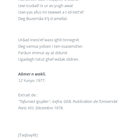
Izwi icudad’-is ur as-yugh awal
Izwi-yas afus mi tewwet a t-id-tett’ef
Deg Buzerriâa it’ij d amellal.
Urâad iness’ef wass ighli tinnegnit
Deg xemsa yidsen i ten-ssasemd’en
Ferâun immut ay at ddunit
Ugadegh tatut ghef widak iddren.
Aâmer n wakli,
12 Yunyu 1977.
Extrait de :
"Tafunast igujilen", isefra, GEB, Publication de l’Université
Paris VIII, Décembre 1978.
[Taqbaylit]