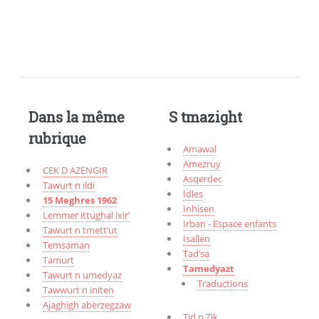
Dans la même
S tmazight
rubrique
Amawal
Amezruy
CEK D AZENGIR
Asqerdec
Tawurt n ildi
Idles
15 Meghres 1962
Inhisen
Lemmer ittughal lxir’
Irban - Espace enfants
Tawurt n tmett’ut
Isallen
Temsaman
Tad’sa
Tamurt
Tamedyazt
Tawurt n umedyaz
Traductions
Tawwurt n initen
Ajaghigh aberzegzaw
Tid n Zik