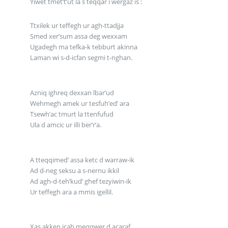
Yiwet tmet’t’ut la s teqqar i wergaz is :
Ttxilek ur teffegh ur agh-ttadjja
Smed xer’sum assa deg wexxam
Ugadegh ma tefka-k tebburt akinna
Laman wi s-d-icfan segmi t-nghan.
Azniq ighreq dexxan lbar’ud
Wehmegh amek ur tesfuh’ed’ ara
Tsewh’ac tmurt la ttenfufud
Ula d amcic ur illi ber’r’a.
A tteqqimed’ assa ketc d warraw-ik
Ad d-neg seksu a s-nernu ikkil
Ad agh-d-teh’kud’ ghef tezyiwin-ik
Ur teffegh ara a mmis igellil.
Xas akken icab meqqwer d acaraf