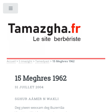
Toggle
Accueil
>
S tmazight
>
Tamedyazt
>
15 Meghres 1962
15 Meghres 1962
31 JUILLET 2004
SGHUR AÂMER N WAKLI
Deg yiwen wexxam deg Buzerriâa