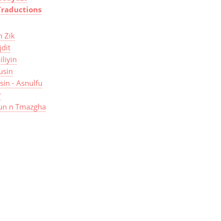
Traductions
n Zik
jdit
iliyin
usin
isin - Asnulfu
r
un n Tmazgha