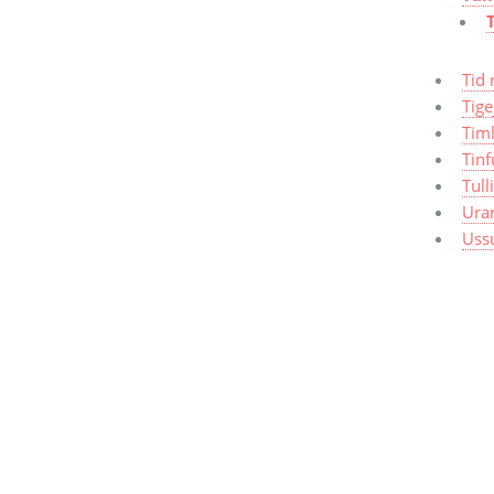
Tid 
Tige
Timl
Tinf
Tull
Ura
Uss