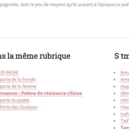
pagnoles, avec le peu de moyens qu’ils avaient à l’époque.Le poèm
s la même rubrique
S t
 ES RICHE
Ama
porte de la fronde
Ame
 porte de la femme
Asq
msaman : Poème de résistance rifaine
Idle
 porte du poète
Inhi
 Porte des Couleurs
Irba
Isal
Tad’
Tam