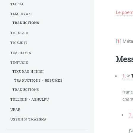
TAD’SA
Le poème
TAMEDYAZT
TRADUCTIONS
TID N ZIK
[
1
]
Méta
TIGEJDIT
TIMLILIYIN
Mes
TINFUSIN
TIXUDAS N INISI
1.
> 
TRADUCTIONS - RÉSUMÉS
TRADUCTIONS
franc
chant
TULLISIN - ASNULFU
URAR
1.
USSUN N TMAZGHA
J’