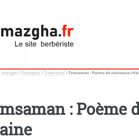
S tmazight
>
Tamedyazt
>
Traductions
>
Temsaman : Poème de résistance rifa
msaman : Poème d
faine