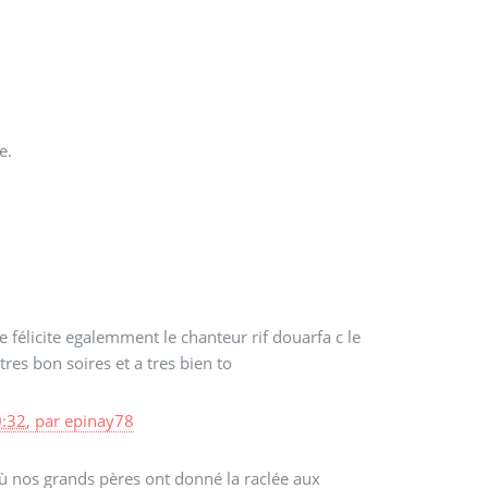
e.
 félicite egalemment le chanteur rif douarfa c le
res bon soires et a tres bien to
0:32
,
par
epinay78
où nos grands pères ont donné la raclée aux