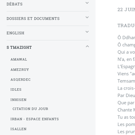
DÉBATS
22 JUI
DOSSIERS ET DOCUMENTS
TRADU
ENGLISH
Ô Ddhar
Ô champs
S TMAZIGHT
Qui a v
N’a, en 
AMAWAL
L’Espagn
AMEZRUY
Viens "
ASQERDEC
Temsama
La crois
IDLES
Par Die
INHISEN
Que par 
Chante 
CITATION DU JOUR
Tu as to
IRBAN - ESPACE ENFANTS
Les pom
ISALLEN
Les prun