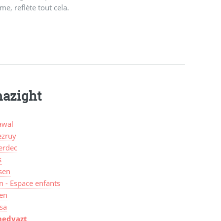
e, reflète tout cela.
mazight
wal
zruy
erdec
s
sen
n - Espace enfants
len
sa
edyazt