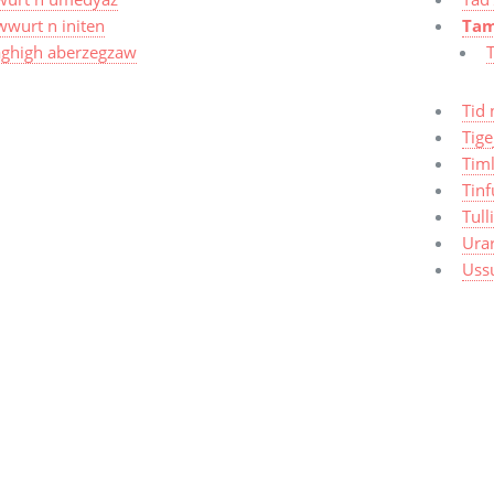
wwurt n initen
Tam
aghigh aberzegzaw
Tid 
Tige
Timl
Tinf
Tull
Ura
Uss