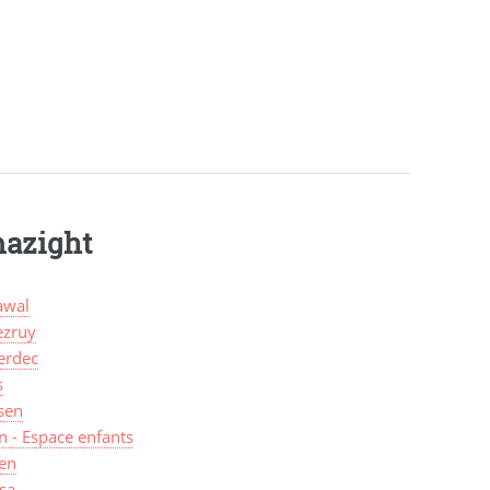
mazight
wal
zruy
erdec
s
sen
n - Espace enfants
len
sa