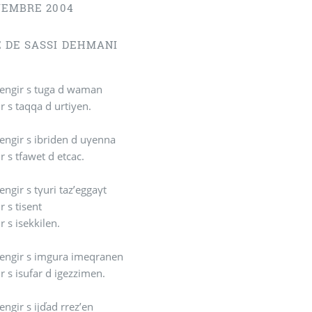
VEMBRE 2004
 DE SASSI DEHMANI
Cek d azengir s tuga d waman
r s taqqa d urtiyen.
engir s ibriden d uγenna
r s tfawet d etcac.
engir s tγuri taz’eggaγt
r s tisent
r s isekkilen.
zengir s imgura imeqranen
r s isufar d igezzimen.
engir s ijďad rrez’en