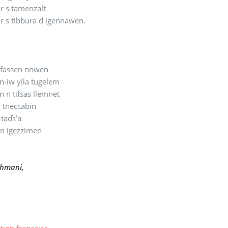
r s tamenzalt
r s tibbura d igennawen.
 ifassen nnwen
-iw yila tugelem
 n tifsas llemnet
n tneccabin
 taďs’a
 n igezzimen
ehmani,
tion française