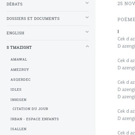
25 NO
DÉBATS
DOSSIERS ET DOCUMENTS
POÈME
I
ENGLISH
D azengi
S TMAZIGHT
Cek d az
AMAWAL
D azengi
AMEZRUY
ASQERDEC
Cek d az
D azengi
IDLES
D azengi
INHISEN
CITATION DU JOUR
Cek d a
D azengi
IRBAN - ESPACE ENFANTS
ISALLEN
Cek d az