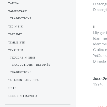
D azengi
TAD’SA
D azengi
TAMEDYAZT
TRADUCTIONS
II
TID N ZIK
Lliγ gar
TIGEJDIT
Idammen
TIMLILIYIN
Idammen
G ulitu 
TINFUSIN
Yeččur s
TIXUDAS N INISI
D imula
TRADUCTIONS - RÉSUMÉS
TRADUCTIONS
Sassi D
TULLISIN - ASNULFU
1994.
URAR
USSUN N TMAZGHA
–
Traduc