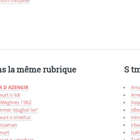
s la même rubrique
S t
K D AZENGIR
Ama
urt n ildi
Ame
 Meghres 1962
Asq
mer ittughal lxir’
Idle
urt n tmett’ut
Inhi
msaman
Irba
murt
Isal
wurt n umedyaz
Tad’