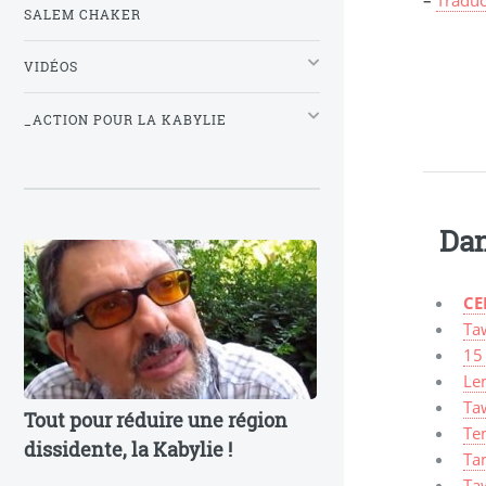
SALEM CHAKER
VIDÉOS
_ACTION POUR LA KABYLIE
Dan
CE
Taw
15
Lem
Taw
Tout pour réduire une région
Te
dissidente, la Kabylie !
Ta
Ta