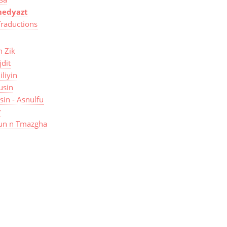
edyazt
Traductions
n Zik
jdit
iliyin
usin
isin - Asnulfu
r
un n Tmazgha