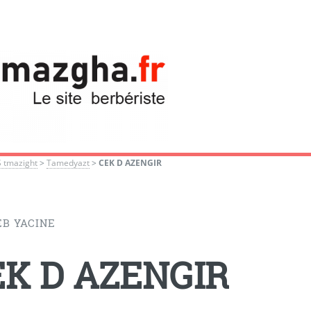
S tmazight
>
Tamedyazt
>
CEK D AZENGIR
EB YACINE
EK D AZENGIR