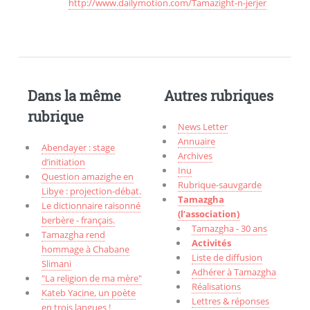
http://www.dailymotion.com/Tamazight-n-jerjer
Dans la même
Autres rubriques
rubrique
News Letter
Annuaire
Abendayer : stage
Archives
d’initiation
Inu
Question amazighe en
Rubrique-sauvgarde
Libye : projection-débat.
Tamazgha
Le dictionnaire raisonné
(l’association)
berbère - français.
Tamazgha - 30 ans
Tamazgha rend
Activités
hommage à Chabane
Liste de diffusion
Slimani
Adhérer à Tamazgha
"La religion de ma mère"
Réalisations
Kateb Yacine, un poète
Lettres & réponses
en trois langues !