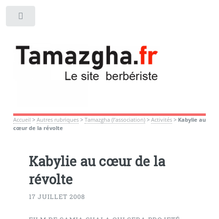
Toggle
Accueil
>
Autres rubriques
>
Tamazgha (l’association)
>
Activités
>
Kabylie au
cœur de la révolte
Kabylie au cœur de la
révolte
17 JUILLET 2008