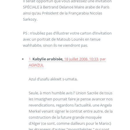
Il serait opportun que vous adressiez une invitation
SPÉCIALE à Bertrand Delanoë Maire arabe de Paris
ainsi qu’au Président de la Françarabia Nicolas
Sarkozy.
PS : n’oubliez pas d’illustrer votre carton d’invitation
avec un portrait de Matoub Lounès en tenue
wahhabite, sinon ils ne viendront pas.
1.
Kabylie arabisée,
18 juillet 2008, 10:33
,
par
AGWZUL
Azul d’usafu akkwit s-umata,
Seule, à mon humble avis l’ Union Sacrée de tous
les Imazighen pourrait faire je pense avancer nos
revendications, regardons l’actualité, une Angela
Merkel venant signer le contrat entre autre, de la
construction de la future grande mosquée
d’Alger (ce sont, comme dailleurs pour le Maroc)
les étrangers d’autres "monothéistes " qui sont