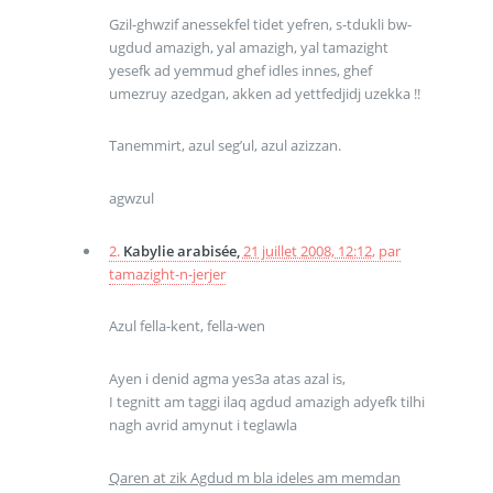
Gzil-ghwzif anessekfel tidet yefren, s-tdukli bw-
ugdud amazigh, yal amazigh, yal tamazight
yesefk ad yemmud ghef idles innes, ghef
umezruy azedgan, akken ad yettfedjidj uzekka !!
Tanemmirt, azul seg’ul, azul azizzan.
agwzul
2.
Kabylie arabisée,
21 juillet 2008, 12:12
,
par
tamazight-n-jerjer
Azul fella-kent, fella-wen
Ayen i denid agma yes3a atas azal is,
I tegnitt am taggi ilaq agdud amazigh adyefk tilhi
nagh avrid amynut i teglawla
Qaren at zik Agdud m bla ideles am memdan