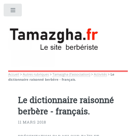
Toggle
Accueil
>
Autres rubriques
>
Tamazgha (l’association)
>
Activités
>
Le
dictionnaire raisonné berbère - français.
Le dictionnaire raisonné
berbère - français.
11 MARS 2018