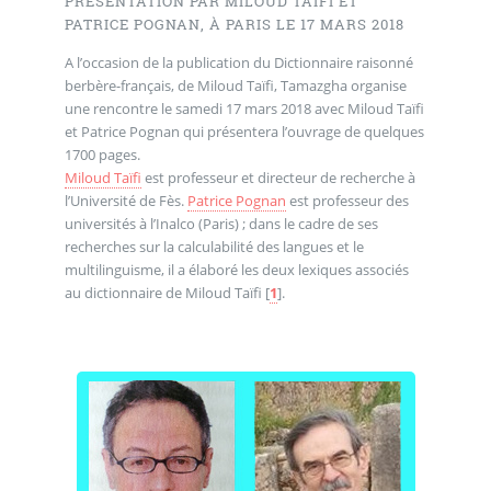
PRÉSENTATION PAR MILOUD TAÏFI ET
PATRICE POGNAN, À PARIS LE 17 MARS 2018
A l’occasion de la publication du Dictionnaire raisonné
berbère-français, de Miloud Taïfi, Tamazgha organise
une rencontre le samedi 17 mars 2018 avec Miloud Taïfi
et Patrice Pognan qui présentera l’ouvrage de quelques
1700 pages.
Miloud Taïfi
est professeur et directeur de recherche à
l’Université de Fès.
Patrice Pognan
est professeur des
universités à l’Inalco (Paris) ; dans le cadre de ses
recherches sur la calculabilité des langues et le
multilinguisme, il a élaboré les deux lexiques associés
au dictionnaire de Miloud Taïfi
[
1
]
.