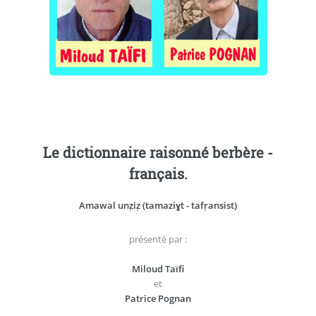
Le dictionnaire raisonné berbère -
français.
Amawal unẓiẓ (tamaziɣt - tafṛansist)
présenté par :
Miloud Taïfi
et
Patrice Pognan