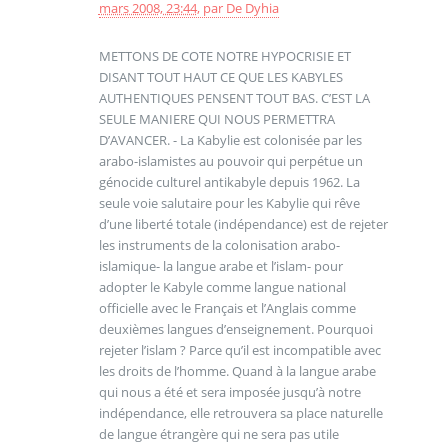
mars 2008, 23:44
,
par
De Dyhia
METTONS DE COTE NOTRE HYPOCRISIE ET
DISANT TOUT HAUT CE QUE LES KABYLES
AUTHENTIQUES PENSENT TOUT BAS. C’EST LA
SEULE MANIERE QUI NOUS PERMETTRA
D’AVANCER. - La Kabylie est colonisée par les
arabo-islamistes au pouvoir qui perpétue un
génocide culturel antikabyle depuis 1962. La
seule voie salutaire pour les Kabylie qui rêve
d’une liberté totale (indépendance) est de rejeter
les instruments de la colonisation arabo-
islamique- la langue arabe et l’islam- pour
adopter le Kabyle comme langue national
officielle avec le Français et l’Anglais comme
deuxièmes langues d’enseignement. Pourquoi
rejeter l’islam ? Parce qu’il est incompatible avec
les droits de l’homme. Quand à la langue arabe
qui nous a été et sera imposée jusqu’à notre
indépendance, elle retrouvera sa place naturelle
de langue étrangère qui ne sera pas utile