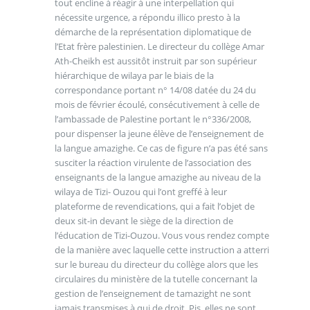
tout encline à réagir à une interpellation qui
nécessite urgence, a répondu illico presto à la
démarche de la représentation diplomatique de
l’Etat frère palestinien. Le directeur du collège Amar
Ath-Cheikh est aussitôt instruit par son supérieur
hiérarchique de wilaya par le biais de la
correspondance portant n° 14/08 datée du 24 du
mois de février écoulé, consécutivement à celle de
l’ambassade de Palestine portant le n°336/2008,
pour dispenser la jeune élève de l’enseignement de
la langue amazighe. Ce cas de figure n’a pas été sans
susciter la réaction virulente de l’association des
enseignants de la langue amazighe au niveau de la
wilaya de Tizi- Ouzou qui l’ont greffé à leur
plateforme de revendications, qui a fait l’objet de
deux sit-in devant le siège de la direction de
l’éducation de Tizi-Ouzou. Vous vous rendez compte
de la manière avec laquelle cette instruction a atterri
sur le bureau du directeur du collège alors que les
circulaires du ministère de la tutelle concernant la
gestion de l’enseignement de tamazight ne sont
jamais transmises à qui de droit. Pis, elles ne sont