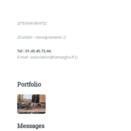
2
[*Entrée libre*]
2
2
Contact – renseignements :
2
Tel : 01.45.45.72.44.
E-mail : association@tamazgha.fr|]
Portfolio
Messages