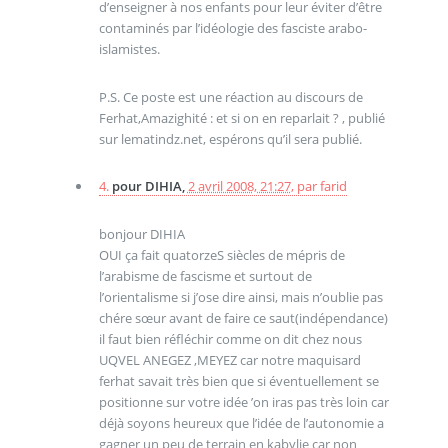
d’enseigner à nos enfants pour leur éviter d’être
contaminés par l’idéologie des fasciste arabo-
islamistes.
P.S. Ce poste est une réaction au discours de
Ferhat,Amazighité : et si on en reparlait ? , publié
sur lematindz.net, espérons qu’il sera publié.
4.
pour DIHIA,
2 avril 2008, 21:27
,
par
farid
bonjour DIHIA
OUI ça fait quatorzeS siècles de mépris de
l’arabisme de fascisme et surtout de
l’orientalisme si j’ose dire ainsi, mais n’oublie pas
chére sœur avant de faire ce saut(indépendance)
il faut bien réfléchir comme on dit chez nous
UQVEL ANEGEZ ,MEYEZ car notre maquisard
ferhat savait très bien que si éventuellement se
positionne sur votre idée ’on iras pas très loin car
déjà soyons heureux que l’idée de l’autonomie a
gagner un peu de terrain en kabylie car non