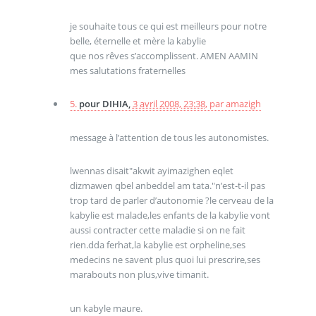
je souhaite tous ce qui est meilleurs pour notre
belle, éternelle et mère la kabylie
que nos rêves s’accomplissent. AMEN AAMIN
mes salutations fraternelles
5.
pour DIHIA,
3 avril 2008, 23:38
,
par
amazigh
message à l’attention de tous les autonomistes.
lwennas disait"akwit ayimazighen eqlet
dizmawen qbel anbeddel am tata."n’est-t-il pas
trop tard de parler d’autonomie ?le cerveau de la
kabylie est malade,les enfants de la kabylie vont
aussi contracter cette maladie si on ne fait
rien.dda ferhat,la kabylie est orpheline,ses
medecins ne savent plus quoi lui prescrire,ses
marabouts non plus,vive timanit.
un kabyle maure.