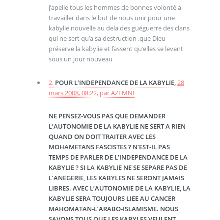
j’apelle tous les hommes de bonnes volonté a
travailler dans le but de nous unir pour une
kabylie nouvelle au dela des guéguerre des clans
qui ne sert qu’a sa destruction .que Dieu
préserve la kabylie et fassent qu’elles se levent
sous un jour nouveau
2.
POUR L’INDEPENDANCE DE LA KABYLIE,
28
mars 2008, 08:22
,
par
AZEMNI
NE PENSEZ-VOUS PAS QUE DEMANDER
L’AUTONOMIE DE LA KABYLIE NE SERT A RIEN
QUAND ON DOIT TRAITER AVEC LES
MOHAMETANS FASCISTES ? N’EST-IL PAS
TEMPS DE PARLER DE L’INDEPENDANCE DE LA
KABYLIE ? SI LA KABYLIE NE SE SEPARE PAS DE
L’ANEGERIE, LES KABYLES NE SERONT JAMAIS
LIBRES. AVEC L’AUTONOMIE DE LA KABYLIE, LA
KABYLIE SERA TOUJOURS LIEE AU CANCER
MAHOMATAN-L’ARABO-ISLAMISME. NOUS
SAVONS TOUS QUE LES KABYLES VEULENT