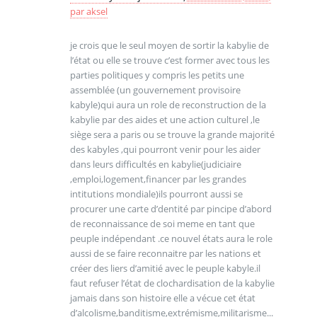
par
aksel
je crois que le seul moyen de sortir la kabylie de
l’état ou elle se trouve c’est former avec tous les
parties politiques y compris les petits une
assemblée (un gouvernement provisoire
kabyle)qui aura un role de reconstruction de la
kabylie par des aides et une action culturel ,le
siège sera a paris ou se trouve la grande majorité
des kabyles ,qui pourront venir pour les aider
dans leurs difficultés en kabylie(judiciaire
,emploi,logement,financer par les grandes
intitutions mondiale)ils pourront aussi se
procurer une carte d’dentité par pincipe d’abord
de reconnaissance de soi meme en tant que
peuple indépendant .ce nouvel états aura le role
aussi de se faire reconnaitre par les nations et
créer des liers d’amitié avec le peuple kabyle.il
faut refuser l’état de clochardisation de la kabylie
jamais dans son histoire elle a vécue cet état
d’alcolisme,banditisme,extrémisme,militarisme...