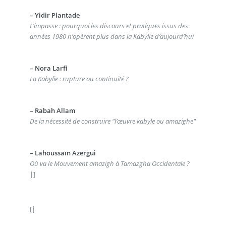
–
Yidir Plantade
L’impasse : pourquoi les discours et pratiques issus des
années 1980 n’opèrent plus dans la Kabylie d’aujourd’hui
–
Nora Larfi
La Kabylie : rupture ou continuité ?
–
Rabah Allam
De la nécessité de construire "l’œuvre kabyle ou amazighe"
–
Lahoussaïn Azergui
Où va le Mouvement amazigh à Tamazgha Occidentale ?
|]
[|