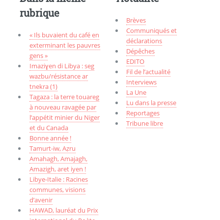
rubrique
Brèves
Communiqués et
« Ils buvaient du café en
déclarations
exterminant les pauvres
Dépêches
gens »
EDITO
Imaziɣen di Libya : seg
Fil de l’actualité
wazbu/résistance ar
Interviews
tnekra (1)
La Une
Tagaza : la terre touareg
Lu dans la presse
à nouveau ravagée par
Reportages
l’appétit minier du Niger
Tribune libre
et du Canada
Bonne année !
Tamurt-iw, Aẓru
Amahagh, Amajagh,
Amazigh, aret iyen !
Libye-Italie : Racines
communes, visions
d’avenir
HAWAD, lauréat du Prix