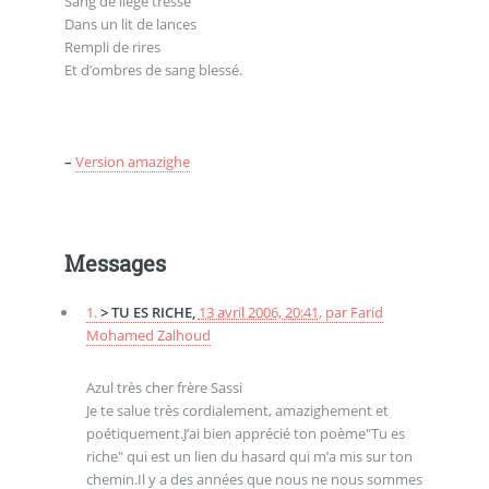
Sang de liège tressé
Dans un lit de lances
Rempli de rires
Et d’ombres de sang blessé.
–
Version amazighe
Messages
1.
> TU ES RICHE,
13 avril 2006, 20:41
,
par
Farid
Mohamed Zalhoud
Azul très cher frère Sassi
Je te salue très cordialement, amazighement et
poétiquement.J’ai bien apprécié ton poème"Tu es
riche" qui est un lien du hasard qui m’a mis sur ton
chemin.Il y a des années que nous ne nous sommes