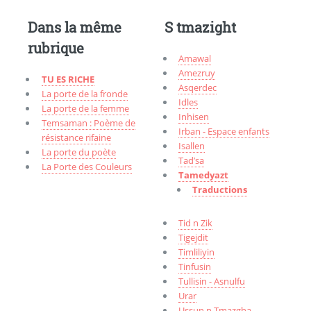
Dans la même
S tmazight
rubrique
Amawal
Amezruy
TU ES RICHE
Asqerdec
La porte de la fronde
Idles
La porte de la femme
Inhisen
Temsaman : Poème de
Irban - Espace enfants
résistance rifaine
Isallen
La porte du poète
Tad’sa
La Porte des Couleurs
Tamedyazt
Traductions
Tid n Zik
Tigejdit
Timliliyin
Tinfusin
Tullisin - Asnulfu
Urar
Ussun n Tmazgha