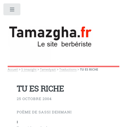
Toggle
Accueil
>
S tmazight
>
Tamedyazt
>
Traductions
>
TU ES RICHE
TU ES RICHE
25 OCTOBRE 2004
POÈME DE SASSI DEHMANI
I