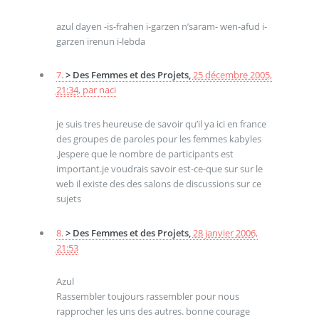
azul dayen -is-frahen i-garzen n’saram- wen-afud i-
garzen irenun i-lebda
7.
> Des Femmes et des Projets,
25 décembre 2005,
21:34
,
par
naci
je suis tres heureuse de savoir qu’il ya ici en france
des groupes de paroles pour les femmes kabyles
.Jespere que le nombre de participants est
important.je voudrais savoir est-ce-que sur sur le
web il existe des des salons de discussions sur ce
sujets
8.
> Des Femmes et des Projets,
28 janvier 2006,
21:53
Azul
Rassembler toujours rassembler pour nous
rapprocher les uns des autres. bonne courage