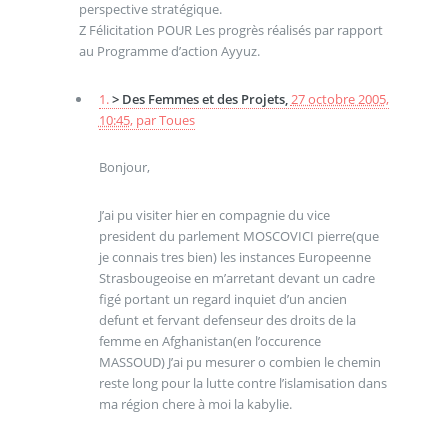
perspective stratégique.
Z Félicitation POUR Les progrès réalisés par rapport
au Programme d’action Ayyuz.
1.
> Des Femmes et des Projets,
27 octobre 2005,
10:45
,
par
Toues
Bonjour,
J’ai pu visiter hier en compagnie du vice
president du parlement MOSCOVICI pierre(que
je connais tres bien) les instances Europeenne
Strasbougeoise en m’arretant devant un cadre
figé portant un regard inquiet d’un ancien
defunt et fervant defenseur des droits de la
femme en Afghanistan(en l’occurence
MASSOUD) J’ai pu mesurer o combien le chemin
reste long pour la lutte contre l’islamisation dans
ma région chere à moi la kabylie.