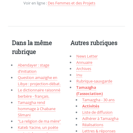
Voir en ligne :
Des Femmes et des Projets
Dans la même
Autres rubriques
rubrique
News Letter
Annuaire
Abendayer : stage
Archives
d’initiation
Inu
Question amazighe en
Rubrique-sauvgarde
Libye : projection-débat.
Tamazgha
Le dictionnaire raisonné
(l’association)
berbère - français.
Tamazgha - 30 ans
Tamazgha rend
Activités
hommage à Chabane
Liste de diffusion
Slimani
Adhérer à Tamazgha
"La religion de ma mère"
Réalisations
Kateb Yacine, un poète
Lettres & réponses