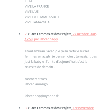
LILIA
VIVE LA FRANCE
VIVE L’UE
VIVE LA FEMME KABYLE
VIVE TAMAZGHA
2.
> Des Femmes et des Projets,
27 octobre 2005,
17:58
,
par
lahcenbeqqi
azoul amkran ! avec joie j’ai lu l’article sur les
femmes amazigh , je penser loins , tamazight pas
just la kabyle , l’unite d’aujourd’huit s’est la
reussite de demain ,
tanmert attass !
lahcen amazigh
lahcenbeqqi@yahoo.fr
3.
> Des Femmes et des Projets,
1er novembre