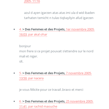
2005, 11:16
azul d ayen igarzen atas atas imi ula d wid ibaden
tarhaten temicht n tulas tiqbayliyin afud igarzen
4.
> Des Femmes et des Projets,
1er novembre 2005,
16:03
,
par
akal ohar
bonjour
mon frere si ce projet pouvait s’ettendre sur le nord
mali et niger.
slt.
5.
> Des Femmes et des Projets,
7 novembre 2005,
13:50
,
par
nacera
je vous félicite pour ce travail ,bravo et merci
6.
> Des Femmes et des Projets,
25 novembre 2005,
11:41
,
par
rachid maouche