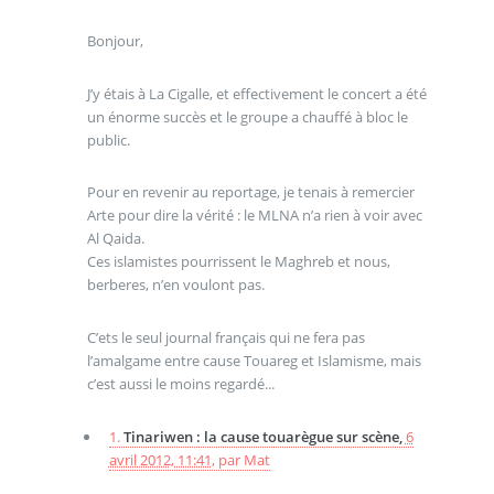
Bonjour,
J’y étais à La Cigalle, et effectivement le concert a été
un énorme succès et le groupe a chauffé à bloc le
public.
Pour en revenir au reportage, je tenais à remercier
Arte pour dire la vérité : le MLNA n’a rien à voir avec
Al Qaida.
Ces islamistes pourrissent le Maghreb et nous,
berberes, n’en voulont pas.
C’ets le seul journal français qui ne fera pas
l’amalgame entre cause Touareg et Islamisme, mais
c’est aussi le moins regardé...
1.
Tinariwen : la cause touarègue sur scène,
6
avril 2012, 11:41
,
par
Mat