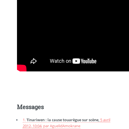
Messages
1.
Tinariwen : la cause touarègue sur scène,
5 avril
2012, 10:04
,
par
AguelidAmokrane