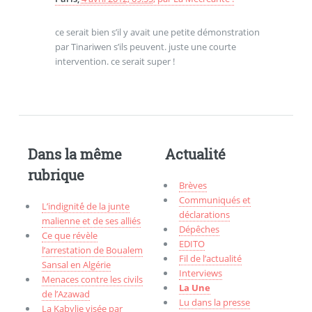
ce serait bien s’il y avait une petite démonstration
par Tinariwen s’ils peuvent. juste une courte
intervention. ce serait super !
Dans la même
Actualité
rubrique
Brèves
Communiqués et
L’indignité́ de la junte
déclarations
malienne et de ses alliés
Dépêches
Ce que révèle
EDITO
l’arrestation de Boualem
Fil de l’actualité
Sansal en Algérie
Interviews
Menaces contre les civils
La Une
de l’Azawad
Lu dans la presse
La Kabylie visée par