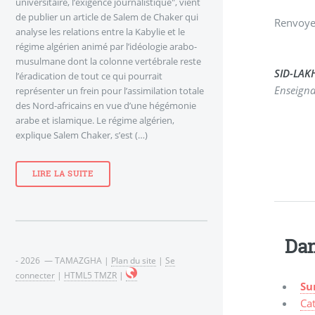
universitaire, l’exigence journalistique", vient
de publier un article de Salem de Chaker qui
Renvoyer
analyse les relations entre la Kabylie et le
régime algérien animé par l’idéologie arabo-
musulmane dont la colonne vertébrale reste
SID-LAK
l’éradication de tout ce qui pourrait
Enseign
représenter un frein pour l’assimilation totale
des Nord-africains en vue d’une hégémonie
arabe et islamique. Le régime algérien,
explique Salem Chaker, s’est (…)
LIRE LA SUITE
Dan
- 2026 — TAMAZGHA |
Plan du site
|
Se
connecter
|
HTML5 TMZR
|
Su
Cat