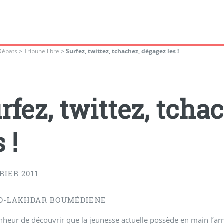
Débats
>
Tribune libre
>
Surfez, twittez, tchachez, dégagez les !
rfez, twittez, tcha
 !
RIER 2011
ID-LAKHDAR BOUMÉDIENE
heur de découvrir que la jeunesse actuelle possède en main l’ar