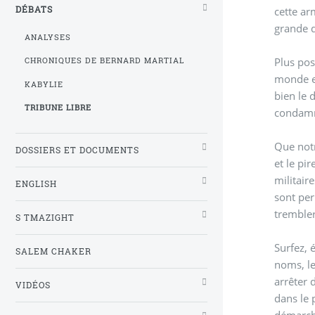
cette ar
DÉBATS
grande d
ANALYSES
Plus pos
CHRONIQUES DE BERNARD MARTIAL
monde en
KABYLIE
bien le 
TRIBUNE LIBRE
condamne
Que notr
DOSSIERS ET DOCUMENTS
et le pi
militair
ENGLISH
sont per
trembler
S TMAZIGHT
Surfez, 
SALEM CHAKER
noms, le
arrêter 
VIDÉOS
dans le 
démarche