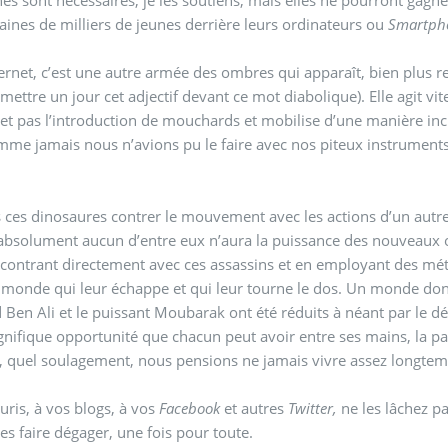
aines de milliers de jeunes derrière leurs ordinateurs ou
Smartph
ernet, c’est une autre armée des ombres qui apparaît, bien plus 
mettre un jour cet adjectif devant ce mot diabolique). Elle agit v
t pas l’introduction de mouchards et mobilise d’une manière inc
me jamais nous n’avions pu le faire avec nos piteux instruments tr
 ces dinosaures contrer le mouvement avec les actions d’un autre 
 absolument aucun d’entre eux n’aura la puissance des nouveaux o
ctement avec ces assassins et en employant des méthodes militantes d’antan. Construisez votre liberté
monde qui leur échappe et qui leur tourne le dos. Un monde dont on 
 Ben Ali et le puissant Moubarak ont été réduits à néant par l
ifique opportunité que chacun peut avoir entre ses mains, la part
, quel soulagement, nous pensions ne jamais vivre assez longtemp
uris, à vos blogs, à vos
Facebook
et autres
Twitter,
ne les lâchez pas
es faire dégager, une fois pour toute.