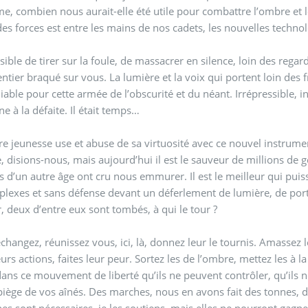
me, combien nous aurait-elle été utile pour combattre l’ombre et le 
es forces est entre les mains de nos cadets, les nouvelles techno
sible de tirer sur la foule, de massacrer en silence, loin des regard
tier braqué sur vous. La lumière et la voix qui portent loin des fr
diable pour cette armée de l’obscurité et du néant. Irrépressible, in
 à la défaite. Il était temps…
e jeunesse use et abuse de sa virtuosité avec ce nouvel instrument,
re, disions-nous, mais aujourd’hui il est le sauveur de millions 
es d’un autre âge ont cru nous emmurer. Il est le meilleur qui pu
plexes et sans défense devant un déferlement de lumière, de por
, deux d’entre eux sont tombés, à qui le tour ?
échangez, réunissez vous, ici, là, donnez leur le tournis. Amassez 
urs actions, faites leur peur. Sortez les de l’ombre, mettez les à la
dans ce mouvement de liberté qu’ils ne peuvent contrôler, qu’ils 
piège de vos aînés. Des marches, nous en avons fait des tonnes, 
s sont nécessaires, je les soutiens, mais elles ne pourront gagne