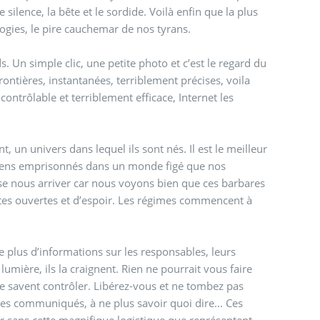
silence, la bête et le sordide. Voilà enfin que la plus
logies, le pire cauchemar de nos tyrans.
s. Un simple clic, une petite photo et c’est le regard du
ontières, instantanées, terriblement précises, voila
contrôlable et terriblement efficace, Internet les
 un univers dans lequel ils sont nés. Il est le meilleur
de gens emprisonnés dans un monde figé que nos
isse nous arriver car nous voyons bien que ces barbares
tes ouvertes et d’espoir. Les régimes commencent à
le plus d’informations sur les responsables, leurs
 lumière, ils la craignent. Rien ne pourrait vous faire
ne savent contrôler. Libérez-vous et ne tombez pas
des communiqués, à ne plus savoir quoi dire... Ces
r sans cette magnifique logistique que représentent