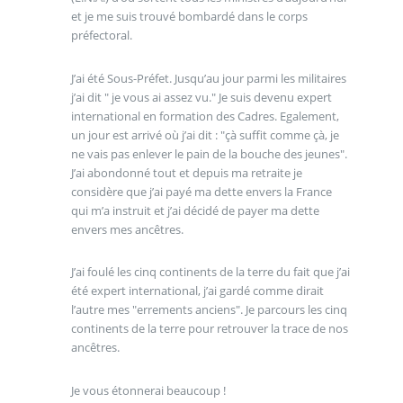
et je me suis trouvé bombardé dans le corps
préfectoral.
J’ai été Sous-Préfet. Jusqu’au jour parmi les militaires
j’ai dit " je vous ai assez vu." Je suis devenu expert
international en formation des Cadres. Egalement,
un jour est arrivé où j’ai dit : "çà suffit comme çà, je
ne vais pas enlever le pain de la bouche des jeunes".
J’ai abondonné tout et depuis ma retraite je
considère que j’ai payé ma dette envers la France
qui m’a instruit et j’ai décidé de payer ma dette
envers mes ancêtres.
J’ai foulé les cinq continents de la terre du fait que j’ai
été expert international, j’ai gardé comme dirait
l’autre mes "errements anciens". Je parcours les cinq
continents de la terre pour retrouver la trace de nos
ancêtres.
Je vous étonnerai beaucoup !