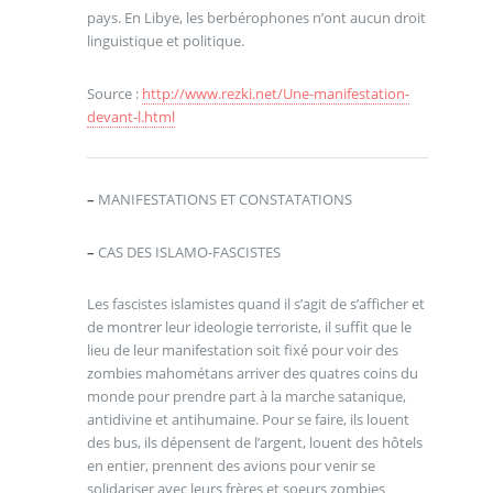
pays. En Libye, les berbérophones n’ont aucun droit
linguistique et politique.
Source :
http://www.rezki.net/Une-manifestation-
devant-l.html
–
MANIFESTATIONS ET CONSTATATIONS
–
CAS DES ISLAMO-FASCISTES
Les fascistes islamistes quand il s’agit de s’afficher et
de montrer leur ideologie terroriste, il suffit que le
lieu de leur manifestation soit fixé pour voir des
zombies mahométans arriver des quatres coins du
monde pour prendre part à la marche satanique,
antidivine et antihumaine. Pour se faire, ils louent
des bus, ils dépensent de l’argent, louent des hôtels
en entier, prennent des avions pour venir se
solidariser avec leurs frères et soeurs zombies