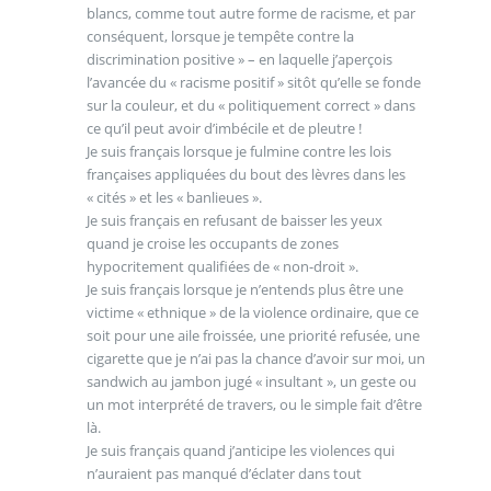
blancs, comme tout autre forme de racisme, et par
conséquent, lorsque je tempête contre la
discrimination positive » – en laquelle j’aperçois
l’avancée du « racisme positif » sitôt qu’elle se fonde
sur la couleur, et du « politiquement correct » dans
ce qu’il peut avoir d’imbécile et de pleutre !
Je suis français lorsque je fulmine contre les lois
françaises appliquées du bout des lèvres dans les
« cités » et les « banlieues ».
Je suis français en refusant de baisser les yeux
quand je croise les occupants de zones
hypocritement qualifiées de « non-droit ».
Je suis français lorsque je n’entends plus être une
victime « ethnique » de la violence ordinaire, que ce
soit pour une aile froissée, une priorité refusée, une
cigarette que je n’ai pas la chance d’avoir sur moi, un
sandwich au jambon jugé « insultant », un geste ou
un mot interprété de travers, ou le simple fait d’être
là.
Je suis français quand j’anticipe les violences qui
n’auraient pas manqué d’éclater dans tout