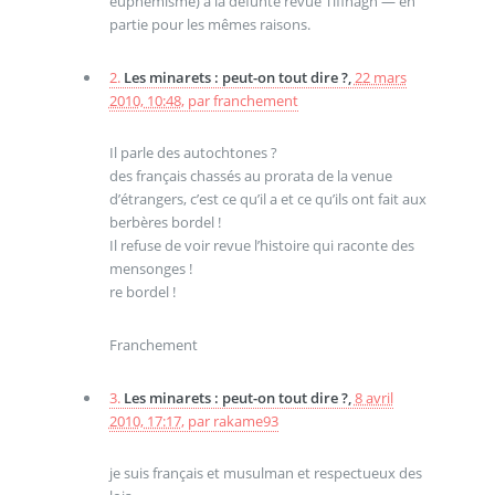
euphémisme) à la défunte revue Tifinagh — en
partie pour les mêmes raisons.
2.
Les minarets : peut-on tout dire ?,
22 mars
2010, 10:48
,
par
franchement
Il parle des autochtones ?
des français chassés au prorata de la venue
d’étrangers, c’est ce qu’il a et ce qu’ils ont fait aux
berbères bordel !
Il refuse de voir revue l’histoire qui raconte des
mensonges !
re bordel !
Franchement
3.
Les minarets : peut-on tout dire ?,
8 avril
2010, 17:17
,
par
rakame93
je suis français et musulman et respectueux des