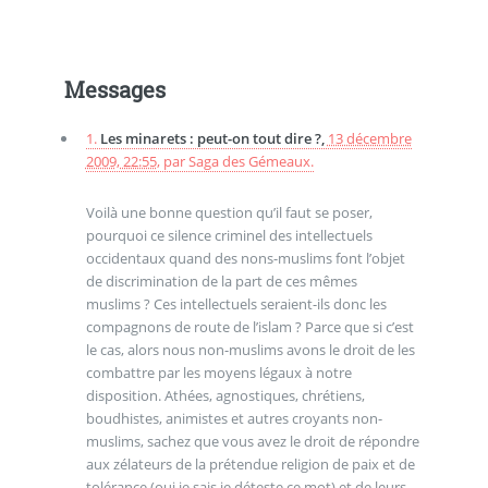
Messages
1.
Les minarets : peut-on tout dire ?,
13 décembre
2009, 22:55
,
par
Saga des Gémeaux.
Voilà une bonne question qu’il faut se poser,
pourquoi ce silence criminel des intellectuels
occidentaux quand des nons-muslims font l’objet
de discrimination de la part de ces mêmes
muslims ? Ces intellectuels seraient-ils donc les
compagnons de route de l’islam ? Parce que si c’est
le cas, alors nous non-muslims avons le droit de les
combattre par les moyens légaux à notre
disposition. Athées, agnostiques, chrétiens,
boudhistes, animistes et autres croyants non-
muslims, sachez que vous avez le droit de répondre
aux zélateurs de la prétendue religion de paix et de
tolérance (oui je sais je déteste ce mot) et de leurs