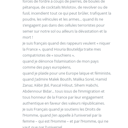
forces de l’ordre à coups de pierres, de boules de
pétanque, de cocktails Molotov, de revolver ou de
fusil, incendient tout ce qui peut brûler, trafiquent la
poudre, les véhicules et les armes... quand ils ne
s’engagent pas dans des cellules terroristes pour
semer sur notre sol ou ailleurs la dévastation et la
mort !
Je suis français quand des rappeurs veulent « niquer
la France », quand Houria Bouteldja traite mes
compatriotes de « souchiens »,
quand je dénonce l’islamisation de mon pays
comme des pays européens,
quand je plaide pour une Europe laïque et féministe,
quand j’admire Malek Boutih, Malika Sorel, Hamid
Zanaz, Kébir Jbil, Pascal Hilout, Sihem Habchi,
Abdennour Bidar... tous issus de l’immigration et
tous honneur de la France par leur engagement
authentique en faveur des valeurs républicaines.
Je suis Français quand je soutiens les Droits de
l’Homme, quand j’en appelle à l’universel par la
femme – qui est l’Homme – et par l’Homme, qui ne
vaut que par l’universel.