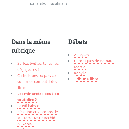
non arabo musulmans.
Dans la même
Débats
rubrique
Analyses
Chroniques de Bernard
Surfez, twittez, tchachez,
Martial
dégagez les !
Kabylie
Catholiques ou pas, ce
Tribune libre
sont mes compatriotes
libres !
Les minarets : peut-on
tout dire ?
Le Nif kabyle…
Réaction aux propos de
M. Harrouz sur Rachid
Ali-Yahia...