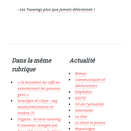
–
Les Touaregs plus que jamais déterminés !
Dans la même
Actualité
rubrique
Brèves
Communiqués et
« Ils buvaient du café en
déclarations
exterminant les pauvres
Dépêches
gens »
EDITO
Imaziɣen di Libya : seg
Fil de l’actualité
wazbu/résistance ar
Interviews
tnekra (1)
La Une
Tagaza : la terre touareg
Lu dans la presse
à nouveau ravagée par
Reportages