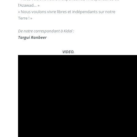
l’Azawad… »
« Nous voulons vivre libres et indépendants sur notre
Terre ! »
De notre correspondant à Kidal :
Targui Ranbeer
VIDEO
.