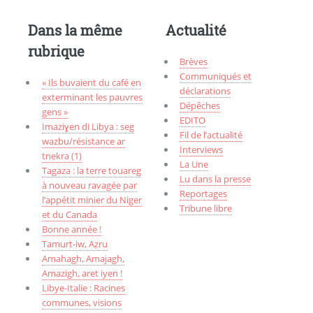
Dans la même
Actualité
rubrique
Brèves
Communiqués et
« Ils buvaient du café en
déclarations
exterminant les pauvres
Dépêches
gens »
EDITO
Imaziɣen di Libya : seg
Fil de l’actualité
wazbu/résistance ar
Interviews
tnekra (1)
La Une
Tagaza : la terre touareg
Lu dans la presse
à nouveau ravagée par
Reportages
l’appétit minier du Niger
Tribune libre
et du Canada
Bonne année !
Tamurt-iw, Aẓru
Amahagh, Amajagh,
Amazigh, aret iyen !
Libye-Italie : Racines
communes, visions